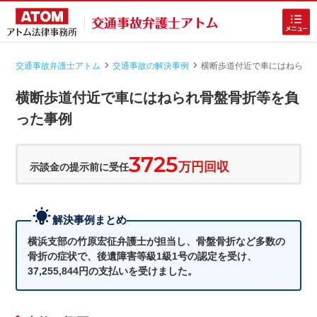
交通事故弁護士アトム
交通事故の解決事例
横断歩道付近で車にはねられ
|
|
横断歩道付近で車にはねられ骨盤骨折等を負
った事例
3725
万円回収
示談金の提示前に受任
ホームに戻る
解決事例まとめ
交通事故
でお困りの方
横浜支部の竹原宏征弁護士が担当し、骨盤骨折など多数の
骨折の症状で、後遺障害等級1級1号の認定を受け、
慰謝料増額の無料相談
37,255,844円の支払いを受けました。
入院・重症の交通事故の無料相談