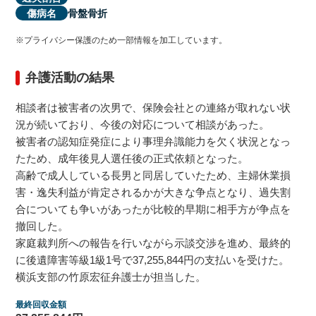
骨盤骨折
傷病名
交通事故の計算・診断ツール
※プライバシー保護のため一部情報を加工しています。
交通事故の慰謝料計算機
弁護活動の結果
相談者は被害者の次男で、保険会社との連絡が取れない状
休業損害の計算機
況が続いており、今後の対応について相談があった。
被害者の認知症発症により事理弁識能力を欠く状況となっ
弁護士の必要性診断
たため、成年後見人選任後の正式依頼となった。
高齢で成人している長男と同居していたため、主婦休業損
害・逸失利益が肯定されるかが大きな争点となり、過失割
示談書診断
合についても争いがあったが比較的早期に相手方が争点を
撤回した。
家庭裁判所への報告を行いながら示談交渉を進め、最終的
に後遺障害等級1級1号で37,255,844円の支払いを受けた。
横浜支部の竹原宏征弁護士が担当した。
最終回収金額