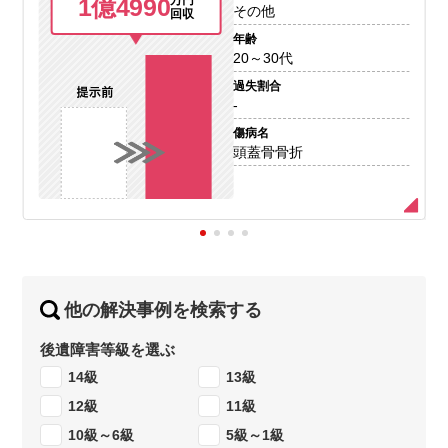
1億4990
万円
その他
回収
年齢
20～30代
過失割合
-
傷病名
頭蓋骨骨折
他の解決事例を検索する
後遺障害等級を選ぶ
14級
13級
12級
11級
10級～6級
5級～1級