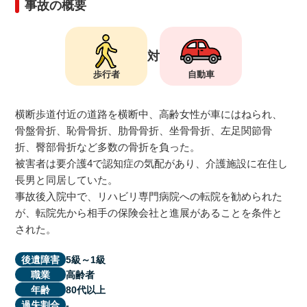
事故の概要
アトムについて
知りたい方
対
弁護士紹介
歩行者
自動車
弁護士費用
横断歩道付近の道路を横断中、高齢女性が車にはねられ、
骨盤骨折、恥骨骨折、肋骨骨折、坐骨骨折、左足関節骨
折、臀部骨折など多数の骨折を負った。
アクセス
被害者は要介護4で認知症の気配があり、介護施設に在住し
長男と同居していた。
事故後入院中で、リハビリ専門病院への転院を勧められた
解決事例
が、転院先から相手の保険会社と進展があることを条件と
された。
ご依頼者からのお手紙
5級～1級
後遺障害
高齢者
職業
無料相談の口コミ評判
80代以上
年齢
-
過失割合