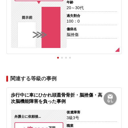
年齢
20～30代
過失割合
100：0
傷病名
脳挫傷
関連する等級の事例
歩行中に車にひかれ頭蓋骨骨折・脳挫傷・高
次脳機能障害を負った事例
後遺障害
弁護士に依頼後...
3級3号
職業