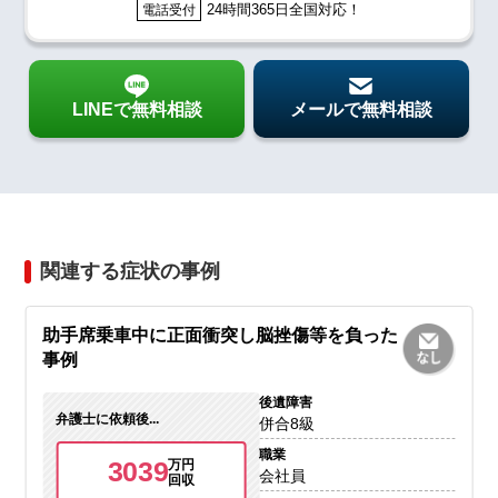
24時間365日全国対応！
電話受付
LINEで無料相談
メールで無料相談
関連する症状の事例
助手席乗車中に正面衝突し脳挫傷等を負った
事例
後遺障害
弁護士に依頼後...
併合8級
職業
3039
万円
会社員
回収