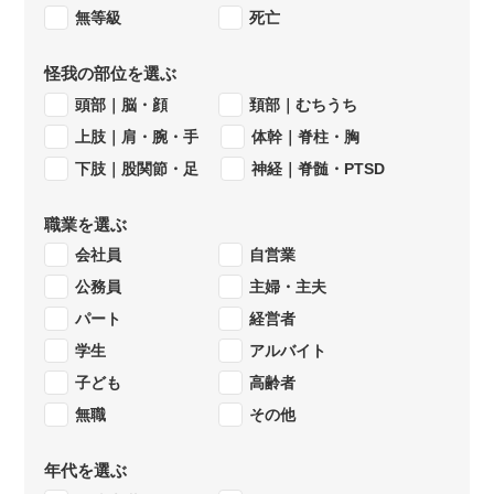
無等級
死亡
怪我の部位を選ぶ
頭部｜脳・顔
頚部｜むちうち
上肢｜肩・腕・手
体幹｜脊柱・胸
下肢｜股関節・足
神経｜脊髄・PTSD
職業を選ぶ
会社員
自営業
公務員
主婦・主夫
パート
経営者
学生
アルバイト
子ども
高齢者
無職
その他
年代を選ぶ