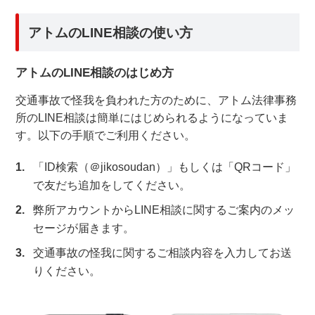
アトムのLINE相談の使い方
アトムについて
知りたい方
アトムのLINE相談のはじめ方
弁護士紹介
交通事故で怪我を負われた方のために、アトム法律事務
弁護士費用
所のLINE相談は簡単にはじめられるようになっていま
す。以下の手順でご利用ください。
アクセス
「ID検索（＠jikosoudan）」もしくは「QRコード」
で友だち追加をしてください。
解決事例
弊所アカウントからLINE相談に関するご案内のメッ
セージが届きます。
ご依頼者からのお手紙
交通事故の怪我に関するご相談内容を入力してお送
りください。
無料相談の口コミ評判