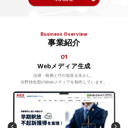
法人グループ
プライバシーポリシー
利用規約
内部通報
お役立ち
Business Overview
TikTok受賞
定義集
動画集
事業紹介
01
Webメディア生成
法律・税務とITの知見を生かし、
分野特化型のWebメディアを制作しています。