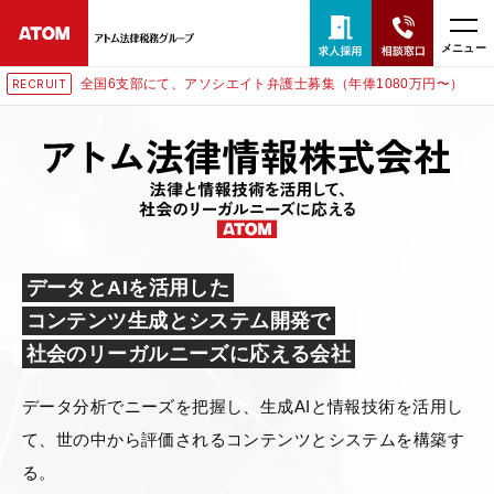
メニュー
国6支部にて、アソシエイト弁護士募集（年俸1080万円〜）
東
RECRUIT
24時間365日全国対応
無料相談窓口はこちら
電話・LINE・メールで相談予約受付中
ホーム
データとAIを活用した
コンテンツ生成とシステム開発で
取扱分野
社会のリーガルニーズに応える会社
解決実績
データ分析でニーズを把握し、生成AIと情報技術を活用し
て、
世の中から評価されるコンテンツとシステムを構築す
アクセス
る。