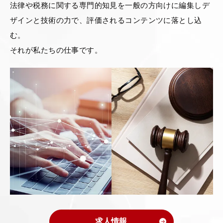
法律や税務に関する専門的知見を一般の方向けに編集しデ
弁護士・税理士
ザインと技術の力で、
評価されるコンテンツに落とし込
む。
費用
それが私たちの仕事です。
グループ案内
求人採用
お知らせ
特設サイト
相談先情報サイト
求人情報