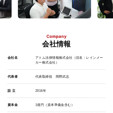
Company
会社情報
会社名
アトム法律情報株式会社（旧名：レインメー
カー株式会社）
代表者
代表取締役 岡野武志
設 立
2016年
資本金
1億円（資本準備金含む）