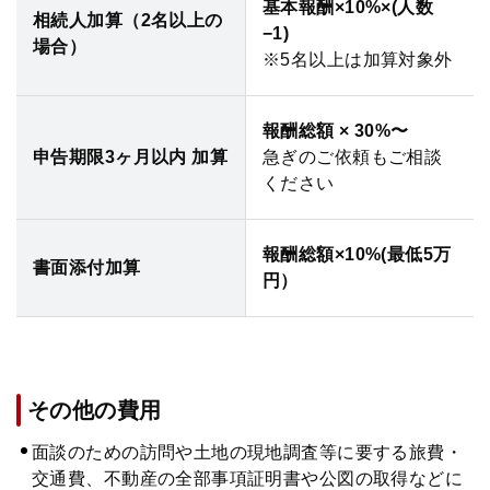
基本報酬×10%×(人数
相続人加算（2名以上の
−1)
場合）
※5名以上は加算対象外
報酬総額 × 30%〜
申告期限3ヶ月以内 加算
急ぎのご依頼もご相談
ください
報酬総額×10%(最低5万
書面添付加算
円）
その他の費用
面談のための訪問や土地の現地調査等に要する旅費・
交通費、不動産の全部事項証明書や公図の取得などに