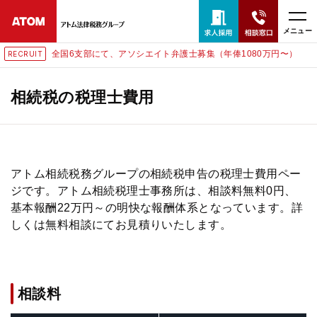
メニュー
全国6支部にて、アソシエイト弁護士募集（年俸1080万円〜）
RECRUIT
24時間365日全国対応
無料相談窓口はこちら
相続税の税理士費用
電話・LINE・メールで相談予約受付中
ホーム
アトム相続税務グループの相続税申告の税理士費用ペー
ジです。アトム相続税理士事務所は、相談料無料0円、
基本報酬22万円～の明快な報酬体系となっています。詳
取扱分野
しくは無料相談にてお見積りいたします。
解決実績
相談料
アクセス