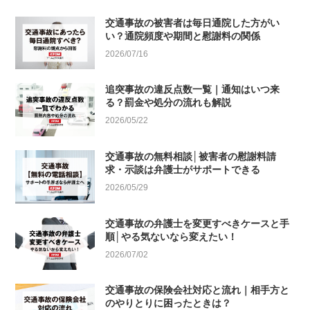
交通事故の被害者は毎日通院した方がい
い？通院頻度や期間と慰謝料の関係
2026/07/16
追突事故の違反点数一覧｜通知はいつ来
る？罰金や処分の流れも解説
2026/05/22
交通事故の無料相談│被害者の慰謝料請
求・示談は弁護士がサポートできる
2026/05/29
交通事故の弁護士を変更すべきケースと手
順│やる気ないなら変えたい！
2026/07/02
交通事故の保険会社対応と流れ｜相手方と
のやりとりに困ったときは？