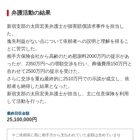
弁護活動の結果
交通事故の計算・診断ツール
新宿支部の太田宏美弁護士が損害賠償請求事件を担当し
交通事故の慰謝料計算機
た。
逸失利益がない点について依頼者への説明と理解を得るこ
とに苦労した。
休業損害の計算機
相手方保険会社から高齢のため慰謝料2000万円の提示があ
ったが、2350万円への増額交渉を行い、葬儀費用150万円と
弁護士の必要性診断
合わせて2500万円の提示を受けた。
さらに交渉を重ね最終的に2510万円での示談が成立し、依
頼者も納得した結果となった。
示談書診断
新宿支部の太田宏美弁護士が担当し、主に任意保険を利用
して活動を行った。
最終回収金額
25,100,000円
※ご依頼前に既に相手方から支払われていた金額は含めていませ