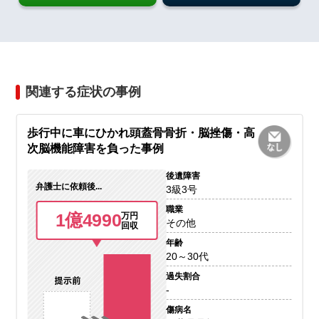
関連する症状の事例
歩行中に車にひかれ頭蓋骨骨折・脳挫傷・高
次脳機能障害を負った事例
後遺障害
弁護士に依頼後...
3級3号
職業
1億4990
万円
その他
回収
年齢
20～30代
過失割合
-
傷病名