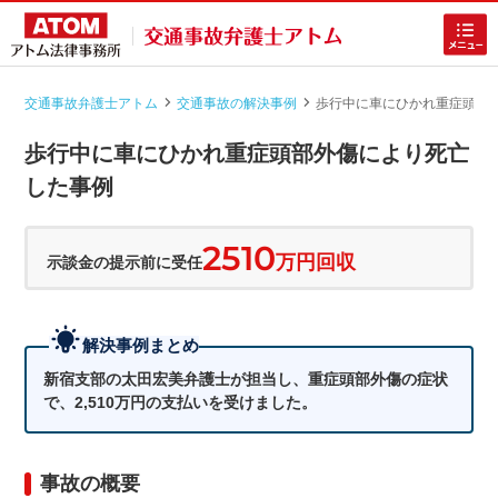
交通事故弁護士アトム
交通事故の解決事例
歩行中に車にひかれ重症頭部
|
|
歩行中に車にひかれ重症頭部外傷により死亡
した事例
2510
万円回収
示談金の提示前に受任
ホームに戻る
解決事例まとめ
交通事故
でお困りの方
新宿支部の太田宏美弁護士が担当し、重症頭部外傷の症状
で、2,510万円の支払いを受けました。
慰謝料増額の無料相談
入院・重症の交通事故の無料相談
事故の概要