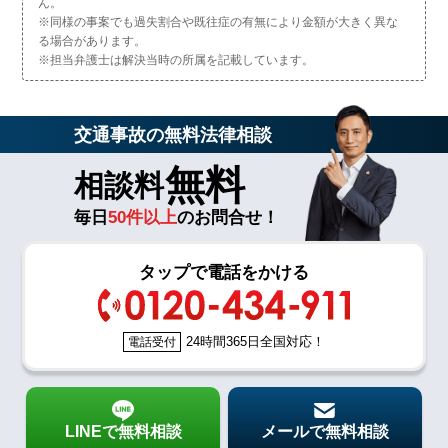
ん。
※同様の事案でも過失割合や既往症の有無により金額が大きく異な
る場合があります。
※担当弁護士は解決当時の所属を記載しています。
交通事故の無料法律相談
無料
相談料
毎日
50件以上
のお問合せ！
タップで電話をかける
24時間365日全国対応！
電話受付
LINEで無料相談
メールで無料相談