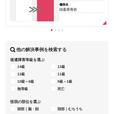
傷病名
頭蓋骨骨折
他の解決事例を検索する
後遺障害等級を選ぶ
14級
13級
12級
11級
10級～6級
5級～1級
無等級
死亡
怪我の部位を選ぶ
頭部｜脳・顔
頚部｜むちうち