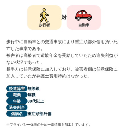
アトムについて
知りたい方
対
歩行者
自動車
弁護士紹介
歩行中に自動車との交通事故により重症頭部外傷を負い死
弁護士費用
亡した事案である。
被害者は高齢者で遺族年金を受給していたため逸失利益が
ない状況であった。
アクセス
相手方は任意保険に加入しており、被害者側は任意保険に
加入していたが弁護士費用特約はなかった。
解決事例
無等級
後遺障害
無職
職業
80代以上
年齢
ご依頼者からのお手紙
-
過失割合
重症頭部外傷
傷病名
無料相談の口コミ評判
※プライバシー保護のため一部情報を加工しています。