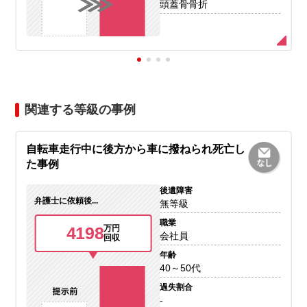
頭蓋骨骨折
関連する等級の事例
自転車走行中に後方から車に撥ねられ死亡し
た事例
後遺障害
弁護士に依頼後...
無等級
職業
4198
万円
会社員
回収
年齢
40～50代
過失割合
-