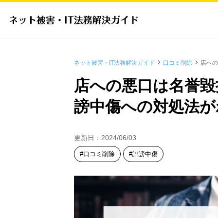
ネット被害・IT法務解決ガイド
口コミ削除
店への
|
|
店への悪口は名誉毀
謗中傷への対処法が
更新日：
2024/06/03
口コミ削除
誹謗中傷
I