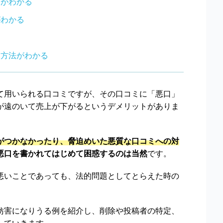
とがわかる
がわかる
名誉毀損
リベンジポルノ
IT法務
トラブル全般
る方法がわかる
弁護士
て用いられる口コミですが、その口コミに「悪口」
が遠のいて売上が下がるというデメリットがありま
がつかなかったり、脅迫めいた悪質な口コミへの対
悪口を書かれてはじめて困惑するのは当然
です。
悪いことであっても、法的問題としてとらえた時の
妨害になりうる例を紹介し、削除や投稿者の特定、