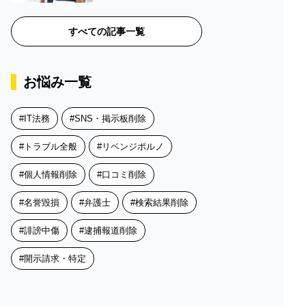
すべての記事一覧
お悩み一覧
IT法務
SNS・掲示板削除
トラブル全般
リベンジポルノ
個人情報削除
口コミ削除
名誉毀損
弁護士
検索結果削除
誹謗中傷
逮捕報道削除
開示請求・特定