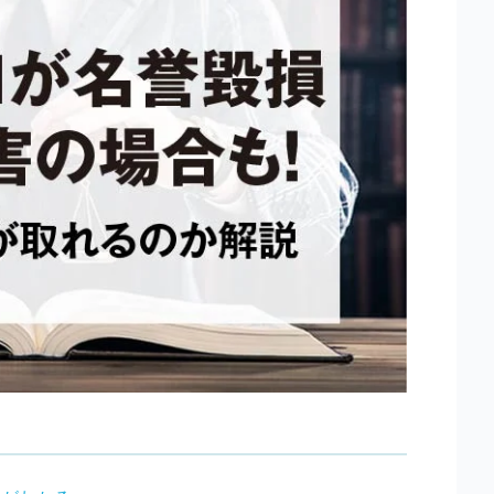
弁護士の選び方
弁護士費用
お悩み別カテゴリー
を探す
除
SNS・掲示板
口コミ
検索結果
個人情報
逮捕報道
の他
開示請求・特定
誹謗中傷