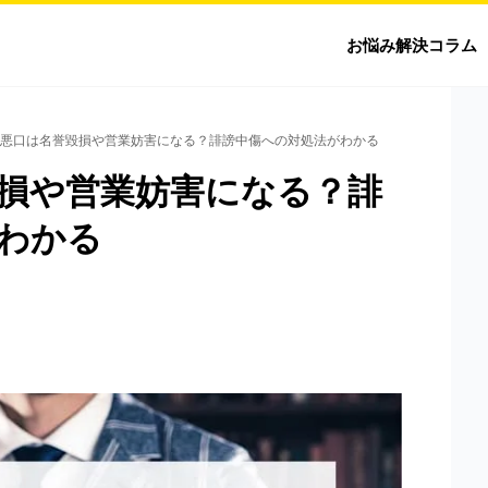
お悩み解決コラム
悪口は名誉毀損や営業妨害になる？誹謗中傷への対処法がわかる
ホームに戻る
損や営業妨害になる？誹
わかる
ネット被害・IT法務
のお悩み解決
お悩み解決コラム
サイト別の被害対応
T法務