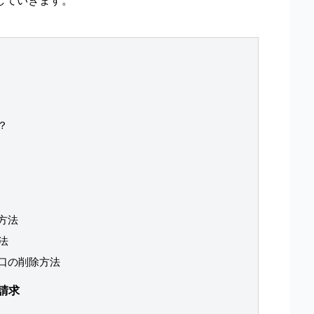
していきます。
？
方法
法
口の削除方法
請求