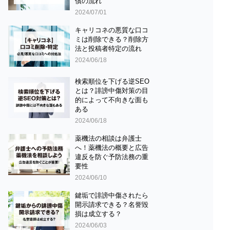
償の流れ
2024/07/01
キャリコネの悪質な口コ
ミは削除できる？削除方
法と投稿者特定の流れ
2024/06/18
検索順位を下げる逆SEO
とは？誹謗中傷対策の目
的によって不向きな面も
ある
2024/06/18
薬機法の相談は弁護士
へ！薬機法の概要と広告
違反を防ぐ予防法務の重
要性
2024/06/10
鍵垢で誹謗中傷されたら
開示請求できる？名誉毀
損は成立する？
2024/06/03