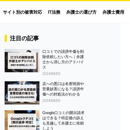
サイト別の被害対応
IT法務
弁護士の選び方
弁護士費用
注目の記事
口コミでの誹謗中傷を削
除依頼したい方へ｜弁護
士から消し方のアドバイ
ス
2024/06/03
店への悪口は名誉毀損や
営業妨害になる？誹謗中
傷への対処法がわかる
2024/06/03
Google口コミの開示請求
はできる？特定後の訴え
も見越して弁護士に依頼
しよう