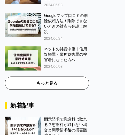
2024/06/03
Googleマップ口コミの削
除依頼方法！削除できな
いときの対応も弁護士解
説
2024/06/24
ネットの誹謗中傷｜信用
毀損罪・業務妨害罪の被
害者になった方へ
2024/06/03
もっと見る
新着記事
開示請求で慰謝料は取れ
る？慰謝料が取れない場
合と開示請求後の損害賠