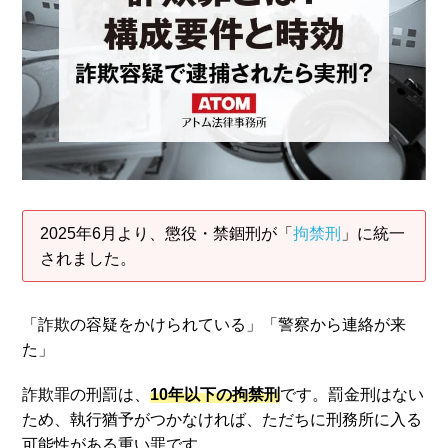
アトムについて
知りたい方
弁護士紹介
弁護士費用
アクセス
2025年6月より、懲役・禁錮刑が「
拘禁刑
」に統一
されました。
解決実績
「詐欺の容疑をかけられている」「警察から連絡が来
た」
ご依頼者からのお手紙
詐欺罪の刑罰は、
10年以下の拘禁刑
です。罰金刑はない
無料相談の口コミ評判
ため、執行猶予がつかなければ、ただちに刑務所に入る
可能性がある重い罪です。