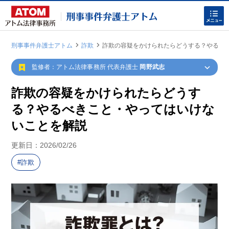
刑事事件弁護士アトム
詐欺
詐欺の容疑をかけられたらどうする？やるべ
|
|
監修者：アトム法律事務所 代表弁護士
岡野武志
詐欺の容疑をかけられたらどうす
る？やるべきこと・やってはいけな
いことを解説
ホームに戻る
更新日：
2026/02/26
刑事事件
でお困りの方
詐欺
刑事事件の無料相談
家族が逮捕された方はこちら