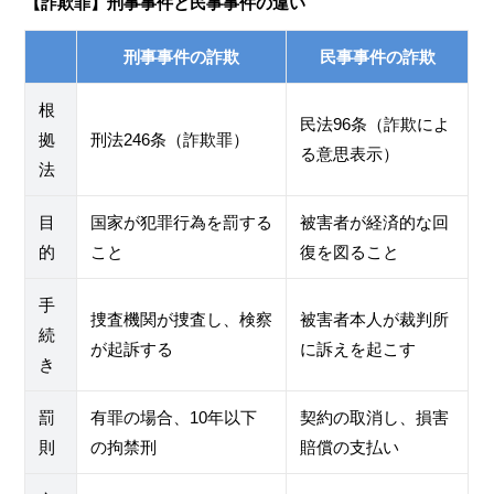
【詐欺罪】刑事事件と民事事件の違い
刑事事件の詐欺
民事事件の詐欺
根
民法96条（詐欺によ
拠
刑法246条（詐欺罪）
る意思表示）
法
目
国家が犯罪行為を罰する
被害者が経済的な回
的
こと
復を図ること
手
捜査機関が捜査し、検察
被害者本人が裁判所
続
が起訴する
に訴えを起こす
き
罰
有罪の場合、10年以下
契約の取消し、損害
則
の拘禁刑
賠償の支払い