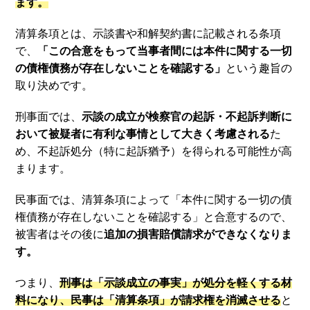
ます。
清算条項とは、示談書や和解契約書に記載される条項
で、
「この合意をもって当事者間には本件に関する一切
の債権債務が存在しないことを確認する」
という趣旨の
取り決めです。
刑事面では、
示談の成立が検察官の起訴・不起訴判断に
おいて被疑者に有利な事情として大きく考慮される
た
め、不起訴処分（特に起訴猶予）を得られる可能性が高
まります。
民事面では、清算条項によって「本件に関する一切の債
権債務が存在しないことを確認する」と合意するので、
被害者はその後に
追加の損害賠償請求ができなくなりま
す。
つまり、
刑事は「示談成立の事実」が処分を軽くする材
料になり、民事は「清算条項」が請求権を消滅させる
と