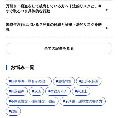
万引き・窃盗をして後悔している方へ｜法的リスクと、今
すぐ取るべき具体的な行動
未成年淫行はバレる？発覚の経緯と証拠・法的リスクを解
説
全ての記事を見る
お悩み一覧
刑事事件（罪名その他）
逮捕勾留
起訴不起訴
刑罰裁判
示談
窃盗万引き
弁護士
不同意性交・強制性交・強姦
示談書・謝罪文の書き方
盗撮