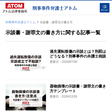
刑事事件弁護士アトム
示談書・謝罪文の書き方
|
示談書・謝罪文の書き方に関する記事一覧
過失運転致傷の示談とは？刑罰は
どうなる？刑事事件の弁護士相談
ホームに戻る
更新日：2026/07/30
刑事事件
でお困りの方
器物損壊の示談書・謝罪文の書き
方テンプレート
刑事事件の無料相談
更新日：2024/12/26
家族が逮捕された方はこちら