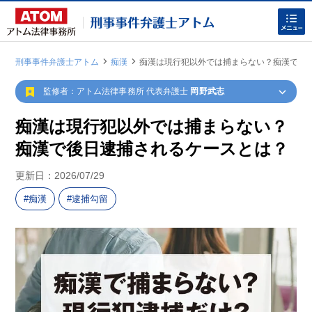
刑事事件弁護士アトム
痴漢
痴漢は現行犯以外では捕まらない？痴漢で後
|
|
監修者：アトム法律事務所 代表弁護士
岡野武志
痴漢は現行犯以外では捕まらない？
痴漢で後日逮捕されるケースとは？
ホームに戻る
更新日：
2026/07/29
痴漢
逮捕勾留
刑事事件
でお困りの方
刑事事件の無料相談
家族が逮捕された方はこちら