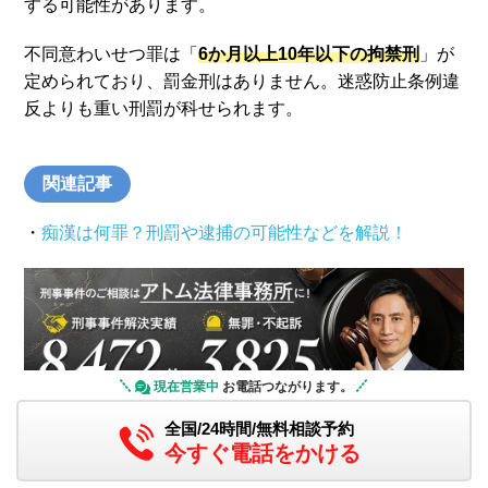
する可能性があります。
不同意わいせつ罪は「
6か月以上10年以下の拘禁刑
」が
定められており、罰金刑はありません。迷惑防止条例違
反よりも重い刑罰が科せられます。
関連記事
・
痴漢は何罪？刑罰や逮捕の可能性などを解説！
現在営業中
お電話つながります。
全国/24時間/無料相談予約
今すぐ電話をかける
痴漢事件で弁護士に相談するメリット