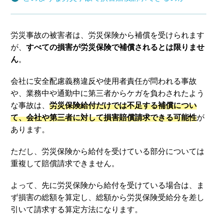
弁護士費用
労災事故の被害者は、労災保険から補償を受けられます
アクセス
が、
すべての損害が労災保険で補償されるとは限りませ
ん
。
ご依頼者からのお手紙
会社に安全配慮義務違反や使用者責任が問われる事故
や、業務中や通勤中に第三者からケガを負わされたよう
な事故は、
労災保険給付だけでは不足する補償につい
無料相談の口コミ評判
て、会社や第三者に対して損害賠償請求できる可能性
が
あります。
ただし、労災保険から給付を受けている部分については
重複して賠償請求できません。
よって、先に労災保険から給付を受けている場合は、ま
ず損害の総額を算定し、総額から労災保険受給分を差し
引いて請求する算定方法になります。