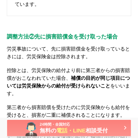
ています。
調整方法②先に損害賠償金を受け取った場合
労災事故について、先に損害賠償金を受け取っていると
きには、労災保険金は控除されます。
控除とは、労災保険の給付より前に第三者からの損害賠
償がおこなわれていた場合、
補償の目的が同じ項目につ
いては労災保険からの給付が受けられないこと
をいいま
す。
第三者から損害賠償を受けたのに労災保険からも給付を
受けると、損害が二重に補償されることになります。
24時間・全国対応
二重に補償されることは利益が生まれることになるの
無料の
電話・LINE
相談受付
で、損害賠償のうち労災保険の給付と補償の目的が同じ