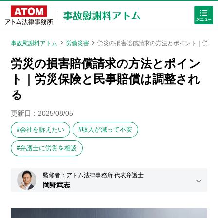
事故慰謝料アトム
労働災害
労災の損害賠償請求の方法とポイント｜労災
-
-
労災の損害賠償請求の方法とポイン
ト｜労災保険と民事賠償は調整され
る
更新日：
2025/08/05
ホームに戻る
会社を訴えたい
収入が減って不安
弁護士に労災を相談
事故の慰謝料
について知りたい方
監修者：アトム法律事務所 代表弁護士
労働災害
岡野武志
学校事故