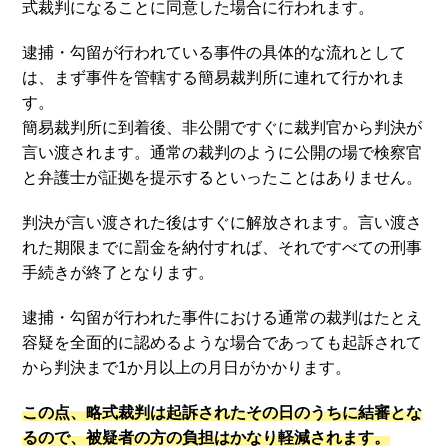
式裁判になることに同意した場合に行われます。
逮捕・勾留が行われている事件の具体的な流れとして
は、まず事件を管轄する簡易裁判所に連れて行かれま
す。
簡易裁判所に到着後、非公開ですぐに裁判官から判決が
言い渡されます。通常の裁判のように公開の場で検察官
と弁護士が証拠を提示するといったことはありません。
判決が言い渡された後はすぐに解放されます。言い渡さ
れた期限までに罰金を納付すれば、それですべての刑事
手続きが終了となります。
逮捕・勾留が行われた事件における通常の裁判はたとえ
容疑を全面的に認めるような場合であっても起訴されて
から判決まで1か月以上の月日がかかります。
この点、略式裁判は起訴されたその日のうちに結審とな
るので、被疑者の方の負担はかなり軽減されます。