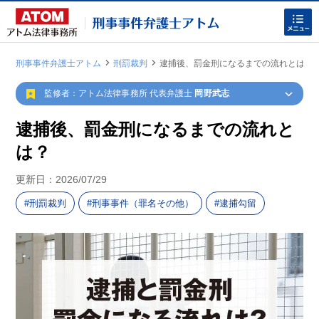
刑事事件弁護士アトム
刑罰裁判
逮捕後、罰金刑になるまでの流れとは？
|
|
監修者：アトム法律事務所 代表弁護士
岡野武志
逮捕後、罰金刑になるまでの流れと
は？
ホームに戻る
更新日：
2026/07/29
刑罰裁判
刑事事件（罪名その他）
逮捕勾留
刑事事件
でお困りの方
刑事事件の無料相談
家族が逮捕された方はこちら