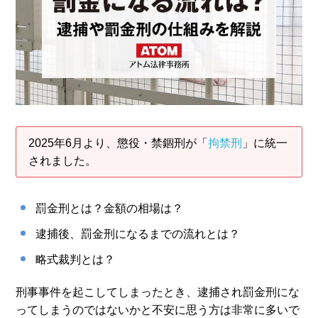
アトムについて
知りたい方
弁護士紹介
弁護士費用
2025年6月より、懲役・禁錮刑が「
拘禁刑
」に統一
されました。
アクセス
解決実績
罰金刑とは？金額の相場は？
逮捕後、罰金刑になるまでの流れとは？
ご依頼者からのお手紙
略式裁判とは？
刑事事件を起こしてしまったとき、逮捕され罰金刑にな
無料相談の口コミ評判
ってしまうのではないかと不安に思う方は非常に多いで