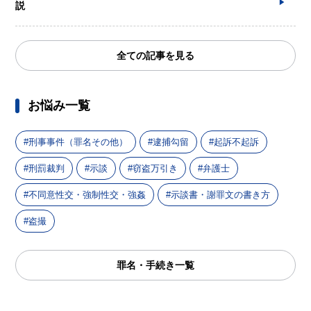
説
全ての記事を見る
お悩み一覧
刑事事件（罪名その他）
逮捕勾留
起訴不起訴
刑罰裁判
示談
窃盗万引き
弁護士
不同意性交・強制性交・強姦
示談書・謝罪文の書き方
盗撮
罪名・手続き一覧