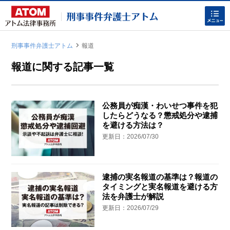
刑事事件弁護士アトム
報道
|
報道に関する記事一覧
公務員が痴漢・わいせつ事件を犯
したらどうなる？懲戒処分や逮捕
ホームに戻る
を避ける方法は？
更新日：2026/07/30
刑事事件
でお困りの方
逮捕の実名報道の基準は？報道の
タイミングと実名報道を避ける方
刑事事件の無料相談
法を弁護士が解説
更新日：2026/07/29
家族が逮捕された方はこちら