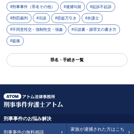
刑事事件（罪名その他）
逮捕勾留
起訴不起訴
刑罰裁判
示談
窃盗万引き
弁護士
不同意性交・強制性交・強姦
示談書・謝罪文の書き方
盗撮
罪名・手続き一覧
刑事事件のお悩み解決
家族が逮捕された方はこち
刑事事件の無料相談