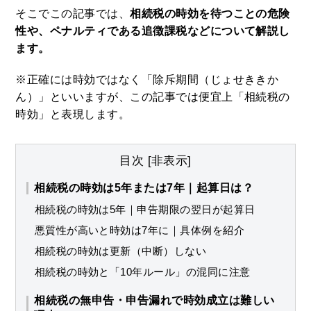
そこでこの記事では、
相続税の時効を待つことの危険
性や、ペナルティである追徴課税などについて解説し
費目別の相続税
ます。
相続税と親族関係
※正確には時効ではなく「除斥期間（じょせききか
ん）」といいますが、この記事では便宜上「相続税の
時効」と表現します。
相続放棄と税
目次
[
非表示
]
相続税の時効は5年または7年｜起算日は？
相続税の時効は5年｜申告期限の翌日が起算日
悪質性が高いと時効は7年に｜具体例を紹介
相続税の時効は更新（中断）しない
相続税の時効と「10年ルール」の混同に注意
相続税の無申告・申告漏れで時効成立は難しい