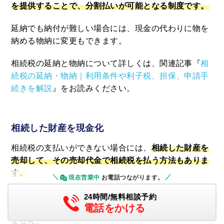
を提供することで、分割払いが可能となる制度です。
延納でも納付が難しい場合には、現金の代わりに物を
納める物納に変更もできます。
相続税の延納と物納について詳しくは、関連記事『
相
続税の延納・物納｜利用条件や利子税、担保、申請手
続きを解説
』をお読みください。
相続した財産を現金化
相続税の支払いができない場合には、
相続した財産を
売却して、その売却代金で相続税を払う方法もありま
す。
現在営業中
お電話つながります。
ただし、株式など換金が簡単にできるものとは違い、
24時間/無料相談予約
決定
電話をかける
土地や建物などの不動産はすぐに換金できるとは限り
ません。