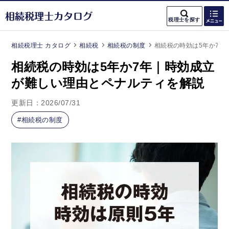
税理士を探す
エリア
を選ぶ
相続税理士 カタログ
相続税
相続税の制度
相続税の時効は5年か7年
-
-
-
北海道・東北
相続税の時効は5年か7年｜時効成立
ホームに戻る
が難しい理由とペナルティを解説
北陸・甲信越
税理士費用
更新日：
2026/07/31
関東
相続税の制度
計算・診断ツール
東海
相続税計算機
関西
税理士報酬シミュレーター
中国