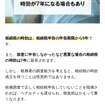
相続税お悩み別記事を探す
四国
相続税の計算
九州・沖縄
贈与税
相続税の時効は、相続税申告の申告期限から5年
で
相続税の制度
す。
また、
故意に申告しなかったなど悪質な場合の相続税
税務署と手続き
の時効は7年
に延長されます。
しかし、税務署の調査能力を考えると、相続税の時効
税理士に相談
成立を待つことは現実的ではありません。
節税と疑問
税務調査で正しく相続税申告していないことを指摘さ
れれば、ペナルティを課せられ、税負担はかえって重
くなります。
不動産の相続税