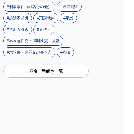
刑事事件（罪名その他）
逮捕勾留
起訴不起訴
刑罰裁判
示談
窃盗万引き
弁護士
不同意性交・強制性交・強姦
示談書・謝罪文の書き方
盗撮
罪名・手続き一覧