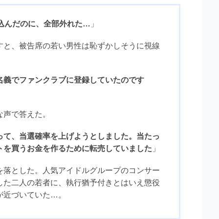
無料相談の口コミ評判
込んだのに、全部外れた…
」
すと、被告席の若い男性は恥ずかしそうに視線
名義でファンクラブに登録していたのです
な声で答えた。
って、当選確率を上げようとしました。当たっ
トを買うお金を作るために転売していました
」
を落とした。人気アイドルグループのコンサー
した二人の若者に、執行猶予付きとはいえ懲役
が近づいていた…。