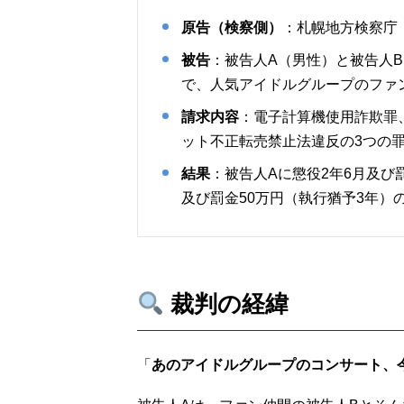
原告（検察側）
：札幌地方検察庁
被告
：被告人A（男性）と被告人
で、人気アイドルグループのファ
請求内容
：電子計算機使用詐欺罪
ット不正転売禁止法違反の3つの
結果
：被告人Aに懲役2年6月及び
及び罰金50万円（執行猶予3年）
裁判の経緯
「
あのアイドルグループのコンサート、