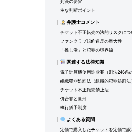
判決の要旨
主な判断ポイント
弁護士コメント
チケット不正転売の法的リスクにつ
ファンクラブ規約違反の重大性
「推し活」と犯罪の境界線
関連する法律知識
電子計算機使用詐欺罪（刑法246条
組織犯罪処罰法（組織的犯罪処罰法
チケット不正転売禁止法
併合罪と量刑
執行猶予制度
よくある質問
定価で購入したチケットを定価で譲