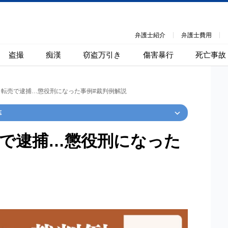
弁護士紹介
弁護士費用
盗撮
痴漢
窃盗万引き
傷害暴行
死亡事故
ト転売で逮捕…懲役刑になった事例#裁判例解説
志
で逮捕…懲役刑になった
ホームに戻る
刑事事件
でお困りの方
刑事事件の無料相談