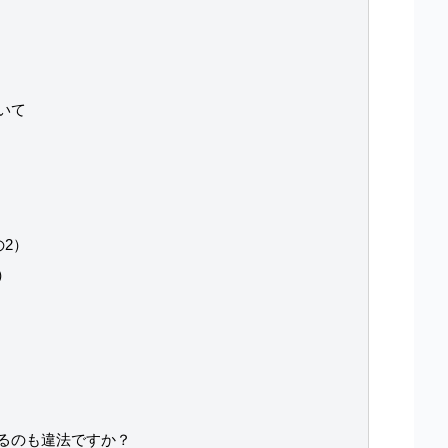
いて
の2）
）
るのも違法ですか？