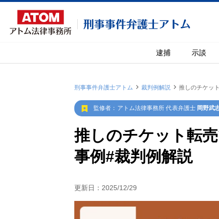
逮捕
示談
刑事事件弁護士アトム
裁判例解説
推しのチケッ
|
|
監修者：アトム法律事務所 代表弁護士
岡野武
推しのチケット転売
事例#裁判例解説
更新日：
2025/12/29