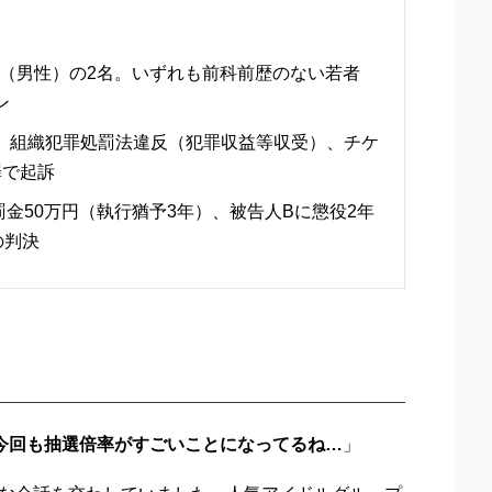
B（男性）の2名。いずれも前科前歴のない若者
ン
、組織犯罪処罰法違反（犯罪収益等収受）、チケ
罪で起訴
罰金50万円（執行猶予3年）、被告人Bに懲役2年
の判決
今回も抽選倍率がすごいことになってるね…
」