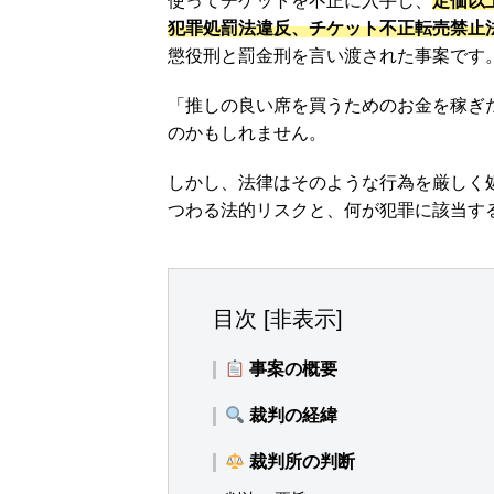
使ってチケットを不正に入手し、
定価以
犯罪処罰法違反、チケット不正転売禁止
懲役刑と罰金刑を言い渡された事案です
「推しの良い席を買うためのお金を稼ぎ
のかもしれません。
しかし、法律はそのような行為を厳しく
つわる法的リスクと、何が犯罪に該当す
目次
[
非表示
]
事案の概要
裁判の経緯
裁判所の判断