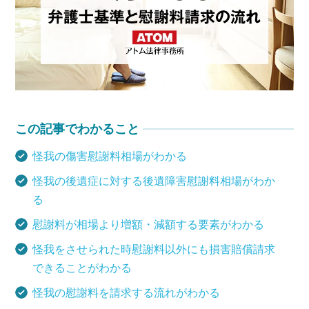
介護事故
医療事故
スポーツ事故
この記事でわかること
怪我の傷害慰謝料相場がわかる
その他事故
怪我の後遺症に対する後遺障害慰謝料相場がわか
る
事故の一般情報
慰謝料が相場より増額・減額する要素がわかる
怪我をさせられた時慰謝料以外にも損害賠償請求
アトムについて
知りたい方
できることがわかる
弁護士紹介
怪我の慰謝料を請求する流れがわかる