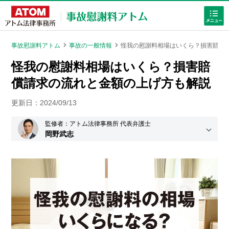
事故慰謝料アトム
事故の一般情報
怪我の慰謝料相場はいくら？損害賠償
-
-
怪我の慰謝料相場はいくら？損害賠
償請求の流れと金額の上げ方も解説
更新日：
2024/09/13
ホームに戻る
監修者：アトム法律事務所 代表弁護士
岡野武志
事故の慰謝料
について知りたい方
労働災害
学校事故