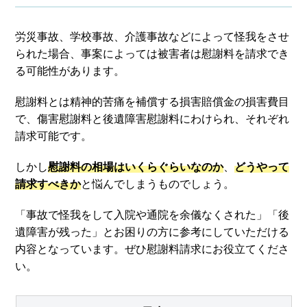
弁護士費用
労災事故、学校事故、介護事故などによって怪我をさせ
られた場合、事案によっては被害者は慰謝料を請求でき
アクセス
る可能性があります。
慰謝料とは精神的苦痛を補償する損害賠償金の損害費目
ご依頼者からのお手紙
で、傷害慰謝料と後遺障害慰謝料にわけられ、それぞれ
請求可能です。
無料相談の口コミ評判
しかし
慰謝料の相場はいくらぐらいなのか
、
どうやって
請求すべきか
と悩んでしまうものでしょう。
「事故で怪我をして入院や通院を余儀なくされた」「後
遺障害が残った」とお困りの方に参考にしていただける
内容となっています。ぜひ慰謝料請求にお役立てくださ
い。