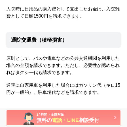
入院時に日用品の購入費として支出したお金は、入院雑
費として日額1500円を請求できます。
通院交通費（積極損害）
原則として、バスや電車などの公共交通機関を利用した
場合の金額を請求できます。ただし、必要性が認められ
ればタクシー代も請求できます。
通院に自家用車を利用した場合にはガソリン代（キロ15
円が一般的）、駐車場代などを請求できます。
24時間・全国対応
休業損害（消極損害）
無料の
電話・LINE
相談受付