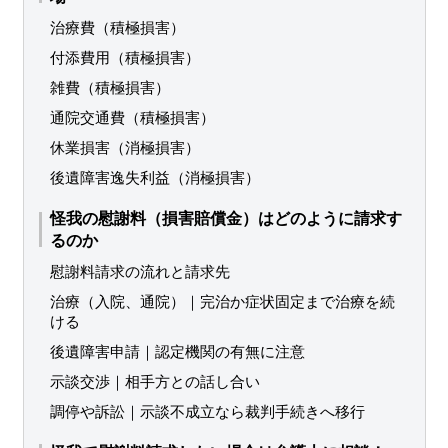
治療費（積極損害）
付添費用（積極損害）
雑費（積極損害）
通院交通費（積極損害）
休業損害（消極損害）
後遺障害逸失利益（消極損害）
怪我の慰謝料（損害賠償金）はどのように請求す
るのか
慰謝料請求の流れと請求先
治療（入院、通院）｜完治か症状固定まで治療を続
ける
後遺障害申請｜認定機関の有無に注意
示談交渉｜相手方との話し合い
調停や訴訟｜示談不成立なら裁判手続きへ移行