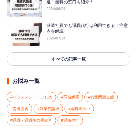
選！無料の窓口も紹介！
2024/06/24
派遣社員でも退職代行は利用できる！注意
点を解説
2025/07/14
すべての記事一覧
お悩み一覧
ハラスメント・いじめ
不当解雇
労働問題全般
労働災害
残業代請求
給料未払い
退職・退職後の手続き
退職代行