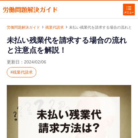
労働問題解決ガイド
残業代請求
未払い残業代を請求する場合の流れと注
|
|
未払い残業代を請求する場合の流れ
ホームに戻る
と注意点を解説！
労働問題お悩み解決
更新日：
2024/02/06
残業代請求
残業代計算ツール
労働問題の記事一覧
労働問題お悩み別カテゴリー
を探す
残業代請求