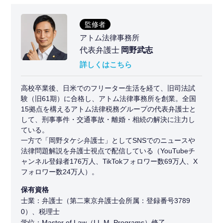
監修者
アトム法律事務所
代表弁護士
岡野武志
詳しくはこちら
高校卒業後、日米でのフリーター生活を経て、旧司法試
験（旧61期）に合格し、アトム法律事務所を創業。全国
15拠点を構えるアトム法律税務グループの代表弁護士と
して、刑事事件・交通事故・離婚・相続の解決に注力し
ている。
一方で「岡野タケシ弁護士」としてSNSでのニュースや
法律問題解説を弁護士視点で配信している（YouTubeチ
ャンネル登録者176万人、TikTokフォロワー数69万人、X
フォロワー数24万人）。
保有資格
士業：弁護士（第二東京弁護士会所属：登録番号3789
0）、税理士
学位：Master of Law（LL.M. Programs）修了