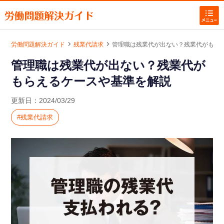
労働問題解決ガイド
残業代請求
管理職は残業代が出ない？残業代がもら
|
|
管理職は残業代が出ない？残業代が
ホームに戻る
もらえるケースや基準を解説
労働問題お悩み解決
更新日：
2024/03/29
残業代請求
残業代計算ツール
労働問題の記事一覧
労働問題お悩み別カテゴリー
を探す
残業代請求