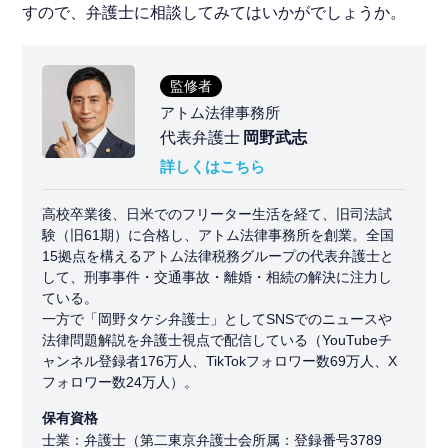
すので、弁護士に相談してみてはいかがでしょうか。
監修者
アトム法律事務所
代表弁護士
岡野武志
詳しくはこちら
高校卒業後、日米でのフリーター生活を経て、旧司法試
験（旧61期）に合格し、アトム法律事務所を創業。全国
15拠点を構えるアトム法律税務グループの代表弁護士と
して、刑事事件・交通事故・離婚・相続の解決に注力し
ている。
一方で「岡野タケシ弁護士」としてSNSでのニュースや
法律問題解説を弁護士視点で配信している（YouTubeチ
ャンネル登録者176万人、TikTokフォロワー数69万人、X
フォロワー数24万人）。
保有資格
士業：弁護士（第二東京弁護士会所属：登録番号3789