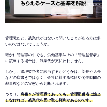
不当解雇
ハラスメント
管理職だと、残業代が出ないと聞いたことがある方は多
給料未払い
いのではないでしょうか。
確かに管理職の中でも、労働基準法上の「管理監督者」
労働災害
に該当する場合は、残業代が支払われません。
しかし、管理監督者に該当するかどうかは、部長や店長
退職代行
などの肩書きではなく、会社に対する権限や労働時間の
裁量権などの実態から判断されます。
退職・手続き
つまり、
肩書きが管理職であっても、管理監督者に該当
しなければ、残業代を受け取る権利があるのです。
労働問題全般