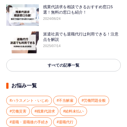
残業代請求を相談できるおすすめ窓口5
選！無料の窓口も紹介！
2024/06/24
派遣社員でも退職代行は利用できる！注意
点を解説
2025/07/14
すべての記事一覧
お悩み一覧
ハラスメント・いじめ
不当解雇
労働問題全般
労働災害
残業代請求
給料未払い
退職・退職後の手続き
退職代行