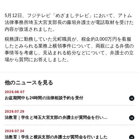
弁護士・税理士
5月12日、フジテレビ「めざましテレビ」において、アトム
法律事務所埼玉大宮支部長の藤垣弁護士が電話取材を受けた
内容が放送されました。
費用
税務課に勤務していた元町職員が、税金約3,000万円を着服
したとみられる業務上横領事件について、両親による弁償の
グループ案内
事情等を考慮し、見込まれる処分などについて、弁護士の立
場から質問にお答えしました。
求人採用
他のニュースを見る
お知らせ
2026.08.07
お盆期間中も24時間の法律相談予約を受付
特設サイト
2026.07.29
法教育｜学生と埼玉大宮支部の弁護士が質問会を行いま
した
相談先情報サイト
2026.07.24
法教育｜学生と横浜支部の弁護士が質問会を行いました