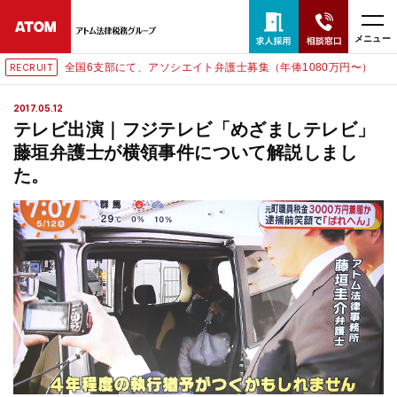
メニュー
全国6支部にて、アソシエイト弁護士募集（年俸1080万円〜）
RECRUIT
24時間365日全国対応
2017.05.12
無料相談窓口はこちら
テレビ出演｜フジテレビ「めざましテレビ」
藤垣弁護士が横領事件について解説しまし
電話・LINE・メールで相談予約受付中
た。
ホーム
取扱分野
解決実績
アクセス