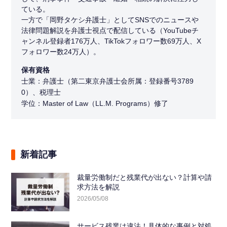
ている。
一方で「岡野タケシ弁護士」としてSNSでのニュースや
法律問題解説を弁護士視点で配信している（YouTubeチ
ャンネル登録者176万人、TikTokフォロワー数69万人、X
フォロワー数24万人）。
保有資格
士業：弁護士（第二東京弁護士会所属：登録番号3789
0）、税理士
学位：Master of Law（LL.M. Programs）修了
新着記事
裁量労働制だと残業代が出ない？計算や請
求方法を解説
2026/05/08
サービス残業は違法！具体的な事例と対処