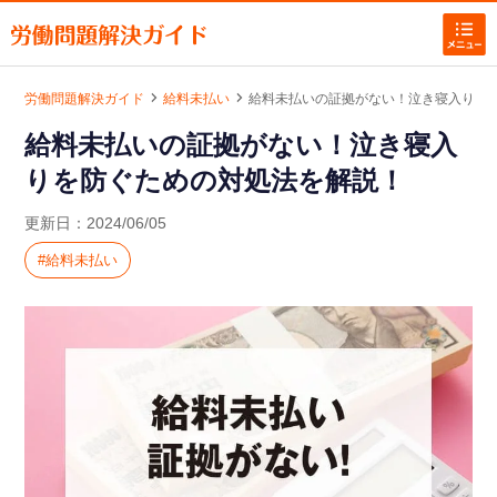
労働問題解決ガイド
給料未払い
給料未払いの証拠がない！泣き寝入りを
|
|
給料未払いの証拠がない！泣き寝入
ホームに戻る
りを防ぐための対処法を解説！
労働問題お悩み解決
更新日：
2024/06/05
給料未払い
残業代計算ツール
労働問題の記事一覧
労働問題お悩み別カテゴリー
を探す
残業代請求