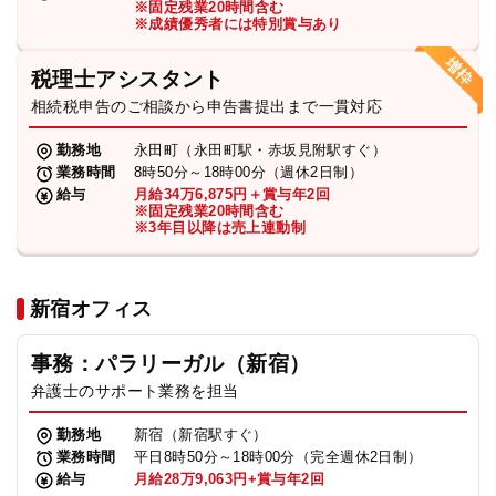
※固定残業20時間含む
法人グループ
※成績優秀者には特別賞与あり
税理士アシスタント
プライバシーポリシー
利用規約
内部通報
お役立ち
相続税申告のご相談から申告書提出まで一貫対応
TikTok受賞
定義集
動画集
勤務地
永田町（永田町駅・赤坂見附駅すぐ）
業務時間
8時50分～18時00分（週休2日制）
給与
月給34万6,875円＋賞与年2回
※固定残業20時間含む
※3年目以降は売上連動制
新宿オフィス
事務：パラリーガル（新宿）
弁護士のサポート業務を担当
勤務地
新宿（新宿駅すぐ）
業務時間
平日8時50分～18時00分（完全週休2日制）
給与
月給28万9,063円+賞与年2回