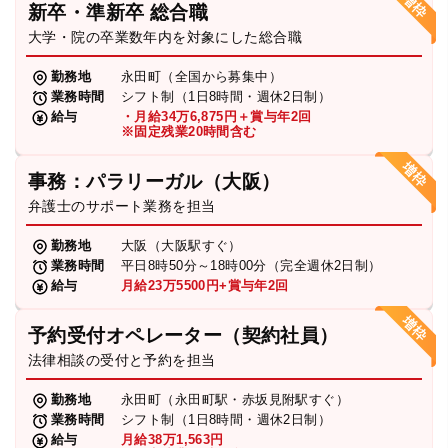
新卒・準新卒 総合職
弁護士・税理士
大学・院の卒業数年内を対象にした総合職
勤務地
永田町（全国から募集中）
業務時間
シフト制（1日8時間・週休2日制）
費用
給与
・月給34万6,875円＋賞与年2回
※固定残業20時間含む
グループ案内
事務：パラリーガル（大阪）
弁護士のサポート業務を担当
求人採用
勤務地
大阪（大阪駅すぐ）
業務時間
平日8時50分～18時00分（完全週休2日制）
お知らせ
給与
月給23万5500円+賞与年2回
予約受付オペレーター（契約社員）
特設サイト
法律相談の受付と予約を担当
勤務地
永田町（永田町駅・赤坂見附駅すぐ）
相談先情報サイト
業務時間
シフト制（1日8時間・週休2日制）
給与
月給38万1,563円