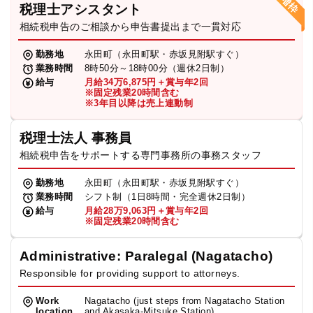
税理士アシスタント
相続税申告のご相談から申告書提出まで一貫対応
勤務地
永田町（永田町駅・赤坂見附駅すぐ）
業務時間
8時50分～18時00分（週休2日制）
給与
月給34万6,875円＋賞与年2回
※固定残業20時間含む
※3年目以降は売上連動制
税理士法人 事務員
相続税申告をサポートする専門事務所の事務スタッフ
勤務地
永田町（永田町駅・赤坂見附駅すぐ）
業務時間
シフト制（1日8時間・完全週休2日制）
給与
月給28万9,063円＋賞与年2回
※固定残業20時間含む
Administrative: Paralegal (Nagatacho)
Responsible for providing support to attorneys.
Work
Nagatacho (just steps from Nagatacho Station
location
and Akasaka-Mitsuke Station)