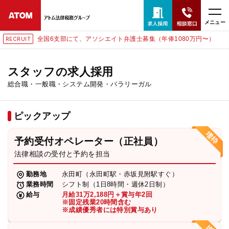
メニュー
6支部にて、アソシエイト弁護士募集（年俸1080万円〜）
東京
RECRUIT
24時間365日全国対応
無料相談窓口はこちら
スタッフの求人採用
総合職・一般職・システム開発・パラリーガル
電話・LINE・メールで相談予約受付中
ピックアップ
ホーム
予約受付オペレーター（正社員）
取扱分野
法律相談の受付と予約を担当
勤務地
永田町（永田町駅・赤坂見附駅すぐ）
解決実績
業務時間
シフト制（1日8時間・週休2日制）
給与
月給31万2,188円＋賞与年2回
※固定残業20時間含む
※成績優秀者には特別賞与あり
アクセス