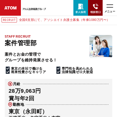
メニュー
全国6支部にて、アソシエイト弁護士募集（年俸1080万円〜）
RECRUIT
24時間365日全国対応
無料相談窓口はこちら
STAFF RECRUIT
案件管理部
電話・LINE・メールで相談予約受付中
案件とお金の管理で
グループを維持発展させる！
ホーム
東京の本社で働ける
専門性を高められる
将来性豊かなキャリア
法律知識ゼロ大歓迎
取扱分野
月給
28万9,063円
解決実績
賞与年2回
勤務地
アクセス
東京（永田町）