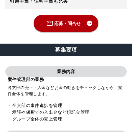
引越手当・住宅手当も充実
弁護士・税理士
応募・問合せ
費用
グループ案内
募集要項
求人採用
業務内容
案件管理部の業務
お知らせ
各支部の売上・入金などお金の動きをチェックしながら、案
件全体を管理します。
特設サイト
・全支部の事件進捗を管理
・示談や保釈での入出金など預託金管理
・グループ全体の売上管理
相談先情報サイト