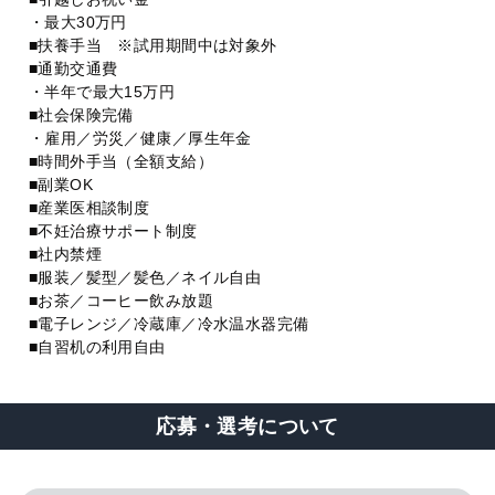
・最大30万円
■扶養手当 ※試用期間中は対象外
■通勤交通費
・半年で最大15万円
■社会保険完備
・雇用／労災／健康／厚生年金
■時間外手当（全額支給）
■副業OK
■産業医相談制度
■不妊治療サポート制度
■社内禁煙
■服装／髪型／髪色／ネイル自由
■お茶／コーヒー飲み放題
■電子レンジ／冷蔵庫／冷水温水器完備
■自習机の利用自由
応募・選考について