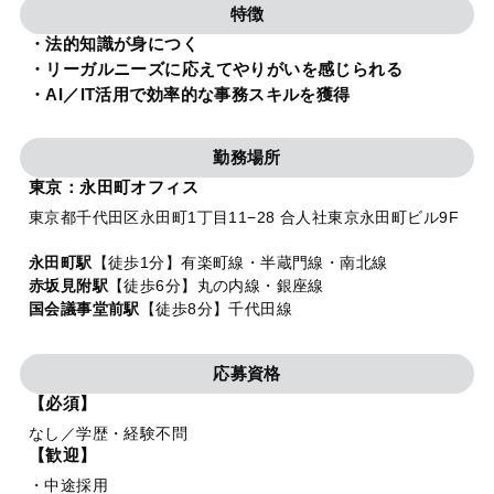
特徴
法人グループ
・法的知識が身につく
・リーガルニーズに応えてやりがいを感じられる
プライバシーポリシー
利用規約
内部通報
お役立ち
・AI／IT活用で効率的な事務スキルを獲得
TikTok受賞
定義集
動画集
勤務場所
東京：永田町オフィス
東京都千代田区永田町1丁目11−28 合人社東京永田町ビル9F
永田町駅
【徒歩1分】有楽町線・半蔵門線・南北線
赤坂見附駅
【徒歩6分】丸の内線・銀座線
国会議事堂前駅
【徒歩8分】千代田線
応募資格
【必須】
なし／学歴・経験不問
【歓迎】
・中途採用