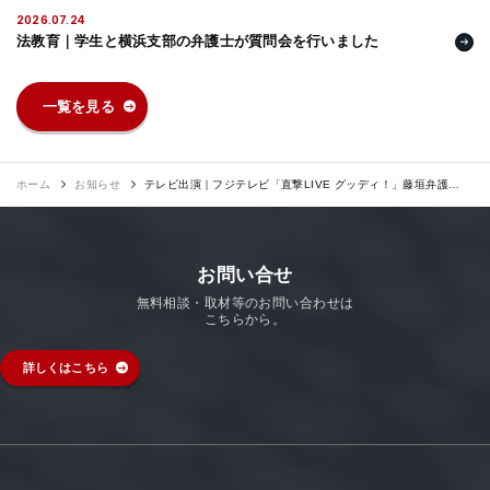
法人グループ
2026.07.24
法教育｜学生と横浜支部の弁護士が質問会を行いました
プライバシーポリシー
利用規約
内部通報
お役立ち
一覧を見る
TikTok受賞
定義集
動画集
ホーム
お知らせ
テレビ出演｜フジテレビ「直撃LIVE グッディ！」藤垣弁護士
が特殊詐欺の傾向について解説しました。
お問い合せ
無料相談・取材等のお問い合わせは
こちらから。
詳しくはこちら