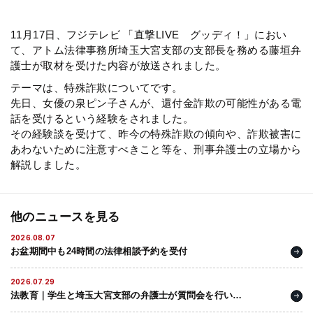
弁護士・税理士
11月17日、フジテレビ 「直撃LIVE グッディ！」におい
て、アトム法律事務所埼玉大宮支部の支部長を務める藤垣弁
護士が取材を受けた内容が放送されました。
費用
テーマは、特殊詐欺についてです。
先日、女優の泉ピン子さんが、還付金詐欺の可能性がある電
グループ案内
話を受けるという経験をされました。
その経験談を受けて、昨今の特殊詐欺の傾向や、詐欺被害に
あわないために注意すべきこと等を、刑事弁護士の立場から
求人採用
解説しました。
お知らせ
他のニュースを見る
2026.08.07
特設サイト
お盆期間中も24時間の法律相談予約を受付
相談先情報サイト
2026.07.29
法教育｜学生と埼玉大宮支部の弁護士が質問会を行いま
した