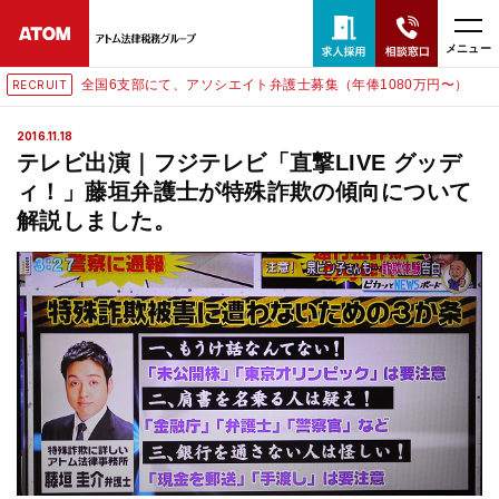
メニュー
全国6支部にて、アソシエイト弁護士募集（年俸1080万円〜）
RECRUIT
24時間365日全国対応
2016.11.18
無料相談窓口はこちら
テレビ出演｜フジテレビ「直撃LIVE グッデ
ィ！」藤垣弁護士が特殊詐欺の傾向について
電話・LINE・メールで相談予約受付中
解説しました。
ホーム
取扱分野
解決実績
アクセス