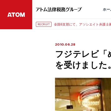
永田町
仙台
埼玉大宮
刑事事件
千葉
交通事故
市
ホー
全国6支部にて、アソシエイト弁護士募
RECRUIT
2010.06.28
フジテレビ「
を受けました