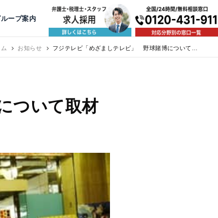
出版・寄稿
名古屋
京都
公益活動
大阪
神戸
福岡
グループ案内
相談予約スタッフ募集（月給38万以上）
ーム
お知らせ
フジテレビ「めざましテレビ」 野球賭博について取
材を受けました。
について取材