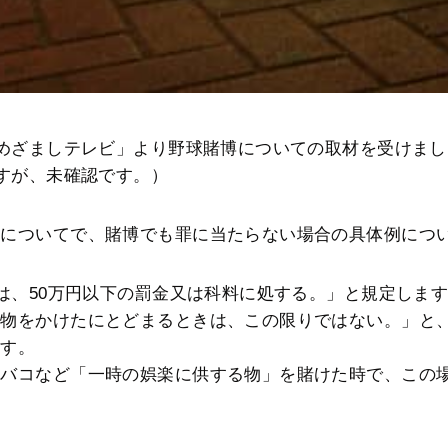
「めざましテレビ」より野球賭博についての取材を受けまし
ますが、未確認です。）
界についてで、賭博でも罪に当たらない場合の具体例につ
者は、50万円以下の罰金又は科料に処する。」と規定しま
る物をかけたにとどまるときは、この限りではない。」と
ます。
タバコなど「一時の娯楽に供する物」を賭けた時で、この
。