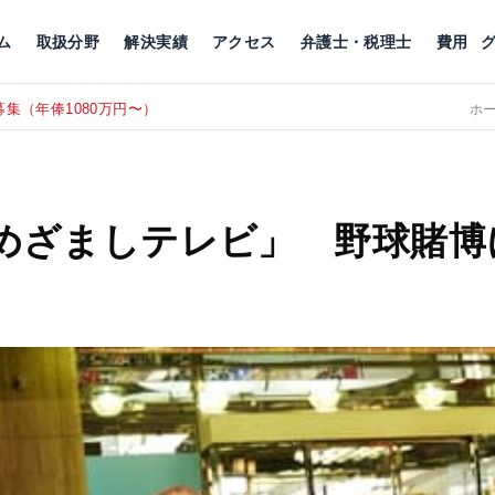
川
相続税
企業理念
丸の内
刑事事件
刑事事件
女性トラブル
代表挨拶
新宿
交通事故
交通事故
北千住
グループ概要
一般民事
相続税
相続税
横浜
出演・監修
離婚
沿革・組織
静岡
ム
取扱分野
解決実績
アクセス
弁護士・税理士
費用
集（年俸1080万円〜）
東京にて、
RECRUIT
ホ
めざましテレビ」 野球賭博
。