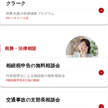
クラーク
法人グループ
刑事弁護の実務体験プログラム
ロースクール生
プライバシーポリシー
利用規約
内部通報
お役立ち
TikTok受賞
定義集
動画集
税務・法律相談
相続税申告の無料相談会
代表税理士による相続税の無料相談会
相続税申告
土地の相続
交通事故の支部長相談会