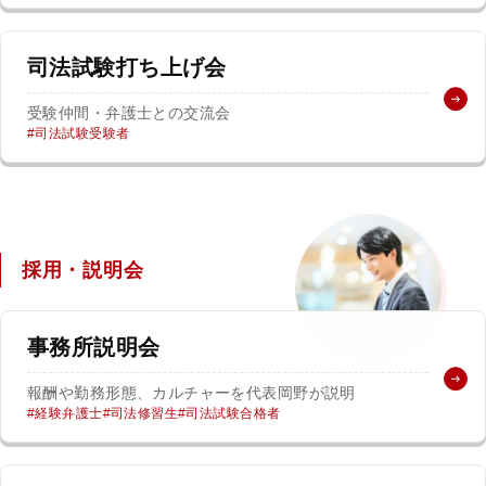
弁護士・税理士
司法試験打ち上げ会
費用
受験仲間・弁護士との交流会
司法試験受験者
グループ案内
求人採用
採用・説明会
お知らせ
事務所説明会
特設サイト
報酬や勤務形態、カルチャーを代表岡野が説明
経験弁護士
司法修習生
司法試験合格者
相談先情報サイト