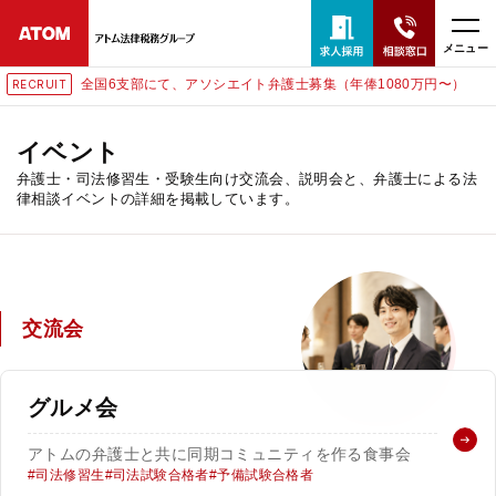
メニュー
全国6支部にて、アソシエイト弁護士募集（年俸1080万円〜）
RECRUIT
24時間365日全国対応
無料相談窓口はこちら
イベント
弁護士・司法修習生・受験生向け交流会、説明会と、弁護士による法
律相談イベントの詳細を掲載しています。
電話・LINE・メールで相談予約受付中
ホーム
交流会
取扱分野
解決実績
グルメ会
アトムの弁護士と共に同期コミュニティを作る食事会
アクセス
司法修習生
司法試験合格者
予備試験合格者