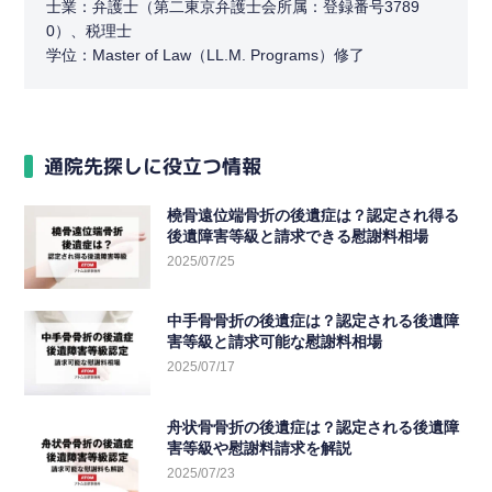
士業：弁護士（第二東京弁護士会所属：登録番号3789
0）、税理士
学位：Master of Law（LL.M. Programs）修了
通院先探しに役立つ情報
橈骨遠位端骨折の後遺症は？認定され得る
後遺障害等級と請求できる慰謝料相場
2025/07/25
中手骨骨折の後遺症は？認定される後遺障
害等級と請求可能な慰謝料相場
2025/07/17
舟状骨骨折の後遺症は？認定される後遺障
害等級や慰謝料請求を解説
2025/07/23