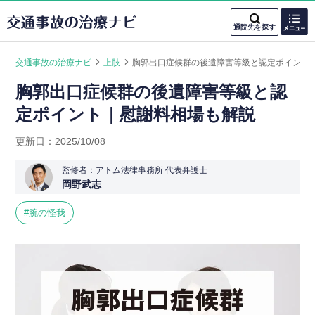
通院先を探す
エリアを選ぶ
事故後のお悩みを選ぶ
交通事故の治療ナビ
上肢
胸郭出口症候群の後遺障害等級と認定ポイント
-
-
北海道・東北
むちうち
打撲・捻挫
胸郭出口症候群の後遺障害等級と認
ホームに戻る
定ポイント｜慰謝料相場も解説
挫創・切り傷・擦り傷
北陸・甲信越
役立つ情報
腕が上がらない・動かない
腰の痛み
更新日：
2025/10/08
を知りたい方
関東
頭痛・吐き気・めまい
首の痛み
監修者：アトム法律事務所 代表弁護士
通院先の選び方
岡野武志
骨折・脱臼
骨折回復後の痛み・しびれ
東海
腕の怪我
通院時の注意点
関西
通院時のトラブル
中国
通院と示談金