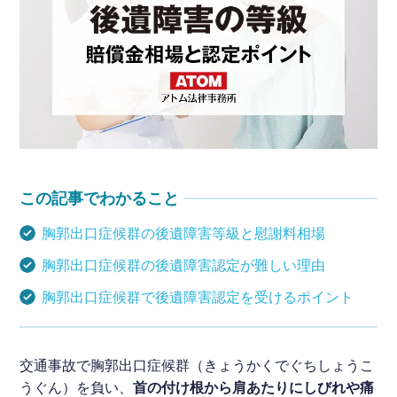
四国
通院と後遺障害
九州・沖縄
この記事でわかること
胸郭出口症候群の後遺障害等級と慰謝料相場
胸郭出口症候群の後遺障害認定が難しい理由
胸郭出口症候群で後遺障害認定を受けるポイント
交通事故で胸郭出口症候群（きょうかくでぐちしょうこ
うぐん）を負い、
首の付け根から肩あたりにしびれや痛