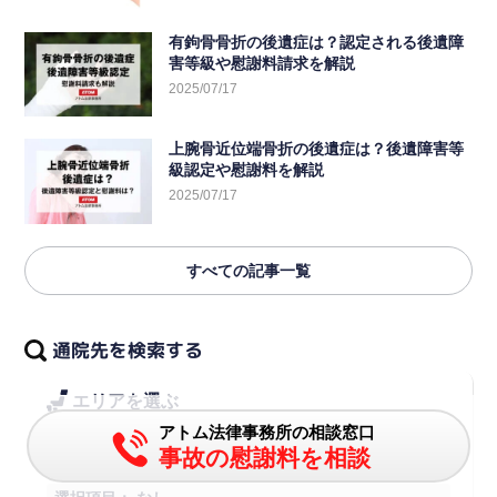
有鉤骨骨折の後遺症は？認定される後遺障
害等級や慰謝料請求を解説
2025/07/17
上腕骨近位端骨折の後遺症は？後遺障害等
級認定や慰謝料を解説
2025/07/17
すべての記事一覧
通院先を検索する
エリアを選ぶ
アトム法律事務所の相談窓口
都道府県を選択
事故の慰謝料を相談