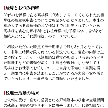
法人グループ
経緯とお悩み内容
30代のお孫様である高橋様（仮名）より、亡くなられたお祖
プライバシーポリシー
利用規約
内部通報
お役立ち
母様の相続税申告についてご相談をいただきました。本来の
相続人である高橋様のお父様はすでに他界されていたため、
TikTok受賞
定義集
動画集
高橋様を含むお孫様2名とお祖母様のお子様1名の、計3名が
相続人となる「代襲相続」のケースでした。
ご相談いただいた時点で申告期限まで残り3ヶ月となってお
り、非常に時間が限られている状況でした。遺産の内訳は主
に預貯金でしたが、代襲相続は通常の相続よりも集めるべき
戸籍謄本などの書類が多く、手続きが複雑になりがちです。
高橋様はお仕事でお忙しい中、ご自身で不備なく書類を揃
え、期限内に申告を済ませることができるか大変不安を感じ
ていらっしゃり、当事務所へご依頼いただきました。
税理士活動の結果
ご依頼を受け、直ちに必要となる戸籍謄本の収集や金融機関
の残高証明書の取得サポートに着手しました。代襲相続では