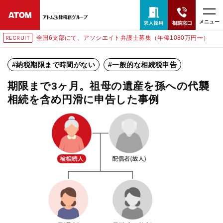
メニュー
全国6支部にて、アソシエイト弁護士募集（年俸1080万円〜）
RECRUIT
24時間365日全国対応
納税期限まで時間がない
一般的な相続税申告
無料相談窓口はこちら
期限まで3ヶ月。祖母の遺産を孫への代襲
電話・LINE・メールで相談予約受付中
相続を含め円滑に申告した事例
ホーム
取扱分野
解決実績
アクセス