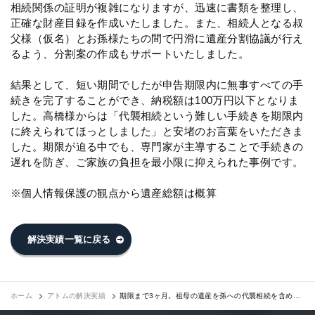
相続関係の証明が複雑になりますが、迅速に書類を整理し、
正確な財産目録を作成いたしました。また、相続人となる叔
父様（仮名）とお孫様たちの間で円滑に遺産分割協議が行え
るよう、分割案の作成もサポートいたしました。
結果として、短い期間でしたが申告期限内に無事すべての手
続きを完了することができ、納税額は100万円以下となりま
した。高橋様からは「代襲相続という難しい手続きを期限内
に終えられてほっとしました」と安堵のお言葉をいただきま
した。期限が迫る中でも、専門家が主導することで手続きの
遅れを防ぎ、ご家族の負担を最小限に抑えられた事例です。
※個人情報保護の観点から遺産総額は概算
解決実績一覧に戻る
ホーム
アトムの解決実績
期限まで3ヶ月。祖母の遺産を孫への代襲相続を含め円
滑に申告した事例