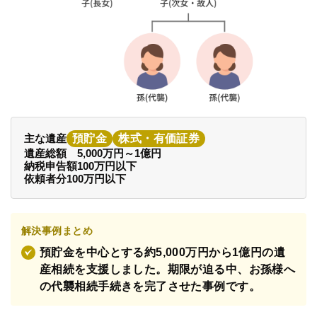
弁護士・税理士
費用
グループ案内
主な遺産
預貯金
株式・有価証券
遺産総額
5,000万円～1億円
求人採用
納税申告額
100万円以下
依頼者分
100万円以下
お知らせ
解決事例まとめ
特設サイト
預貯金を中心とする約5,000万円から1億円の遺
産相続を支援しました。期限が迫る中、お孫様へ
の代襲相続手続きを完了させた事例です。
相談先情報サイト