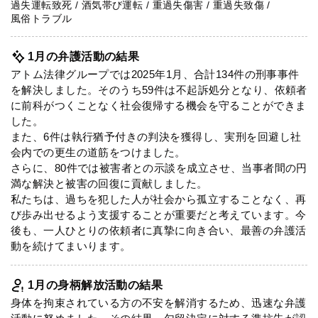
過失運転致死 / 酒気帯び運転 / 重過失傷害 / 重過失致傷 /
法人グループ
風俗トラブル
1月の弁護活動の結果
プライバシーポリシー
利用規約
内部通報
お役立ち
アトム法律グループでは2025年1月、合計134件の刑事事件
TikTok受賞
定義集
動画集
を解決しました。そのうち59件は不起訴処分となり、依頼者
に前科がつくことなく社会復帰する機会を守ることができま
した。
また、6件は執行猶予付きの判決を獲得し、実刑を回避し社
会内での更生の道筋をつけました。
さらに、80件では被害者との示談を成立させ、当事者間の円
満な解決と被害の回復に貢献しました。
私たちは、過ちを犯した人が社会から孤立することなく、再
び歩み出せるよう支援することが重要だと考えています。今
後も、一人ひとりの依頼者に真摯に向き合い、最善の弁護活
動を続けてまいります。
1月の身柄解放活動の結果
身体を拘束されている方の不安を解消するため、迅速な弁護