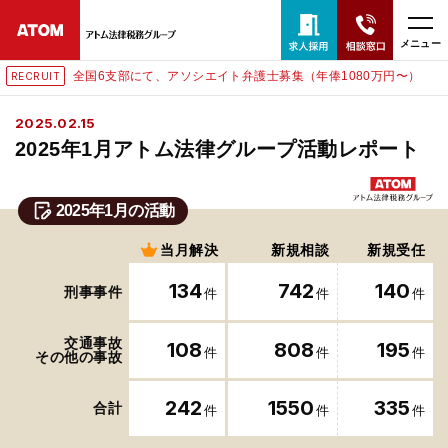
メニュー
て、アソシエイト弁護士募集（年俸1080万円〜）
東京にて、相
RECRUIT
24時間365日全国対応
2025.02.15
無料相談窓口はこちら
2025年1月アトム法律グループ活動レポート
電話・LINE・メールで相談予約受付中
2025年1月の活動
ホーム
当月解決
新規相談
新規受任
134
742
140
刑事事件
件
件
件
取扱分野
交通事故
108
808
195
件
件
件
その他の事故
解決実績
242
1550
335
合計
件
件
件
アクセス