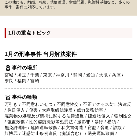
この他にも、離婚、相続、債務整理、労働問題、慰謝料減額など、多くの
事件・案件に対応しています。
弁護士・税理士
費用
1月の重点トピック
グループ案内
1月の刑事事件 当月解決案件
事件の場所
求人採用
宮城 / 埼玉 / 千葉 / 東京 / 神奈川 / 静岡 / 愛知 / 大阪 / 兵庫 /
奈良 / 福岡 / 宮崎
お知らせ
事件の種類
万引き / 不同意わいせつ / 不同意性交 / 不正アクセス防止法違反
特設サイト
/ 住居侵入 / 傷害 / 大麻取締法違反 / 威力業務妨害 /
廃棄物の処理及び清掃に関する法律違反 / 建造物侵入 / 強制性交
/ 強盗致傷 / 性的姿態撮影等処罰法 / 撮影罪 / 暴行 / 横領 /
相談先情報サイト
無免許運転 / 危険運転致傷 / 私文書偽造 / 窃盗 / 脅迫 / 詐欺 /
賭博罪 / 迷惑防止条例違反（痴漢含む） / 過失運転致傷 /