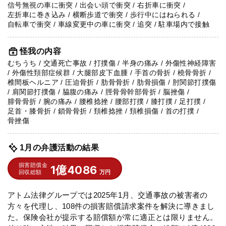
信号無視の車に衝突 / 出会い頭で衝突 / 右折車に衝突 /
左折車に巻き込み / 横断歩道で衝突 / 歩行中にはねられる /
自転車で衝突 / 車線変更中の車に衝突 / 追突 / 駐車場内で接触
怪我の内容
むちうち / 交通死亡事故 / 打撲傷 / 半身の痛み / 外傷性神経障害
/ 外傷性頚部症候群 / 大腿部皮下血腫 / 手首の骨折 / 橈骨骨折 /
椎間板ヘルニア / 圧迫骨折 / 肋骨骨折 / 肋骨損傷 / 肘関節打撲傷
/ 肩関節打撲傷 / 脇腹の痛み / 脛骨骨幹部骨折 / 脳挫傷 /
腓骨骨折 / 腕の痛み / 腰椎捻挫 / 腰部打撲 / 膝打撲 / 足打撲 /
足首・膝骨折 / 鎖骨骨折 / 頚椎捻挫 / 頚椎損傷 / 首の打撲 /
骨挫傷
1月の弁護活動の結果
損害賠償金
1億4086
回収総額
万円
アトム法律グループでは2025年1月、交通事故の被害者の
方々を代理し、108件の損害賠償請求案件を解決に導きまし
た。保険会社が提示する賠償額が常に適正とは限りません。