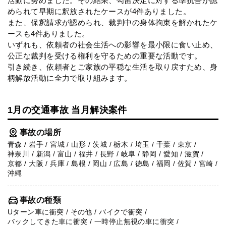
活動に努めました。その結果、勾留決定に対する準抗告が認
められて早期に釈放されたケースが4件ありました。
また、保釈請求が認められ、裁判中の身体拘束を解かれたケ
ースも4件ありました。
いずれも、依頼者の社会生活への影響を最小限に食い止め、
公正な裁判を受ける権利を守るための重要な活動です。
引き続き、依頼者とご家族の平穏な生活を取り戻すため、身
柄解放活動に全力で取り組みます。
1月の交通事故 当月解決案件
事故の場所
青森 / 岩手 / 宮城 / 山形 / 茨城 / 栃木 / 埼玉 / 千葉 / 東京 /
神奈川 / 新潟 / 富山 / 福井 / 長野 / 岐阜 / 静岡 / 愛知 / 滋賀 /
京都 / 大阪 / 兵庫 / 島根 / 岡山 / 広島 / 徳島 / 福岡 / 佐賀 / 宮崎 /
沖縄
事故の種類
Uターン車に衝突 / その他 / バイクで衝突 /
バックしてきた車に衝突 / 一時停止無視の車に衝突 /