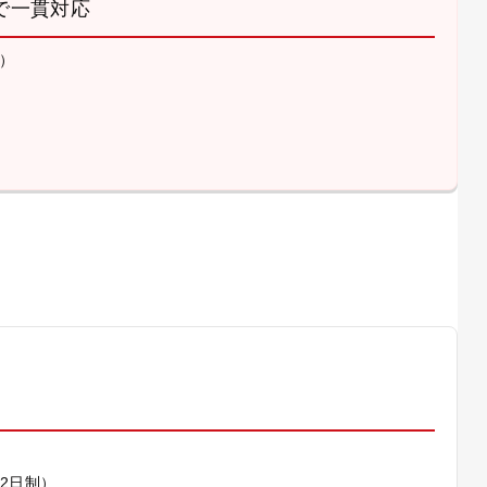
で一貫対応
）
）
休2日制）