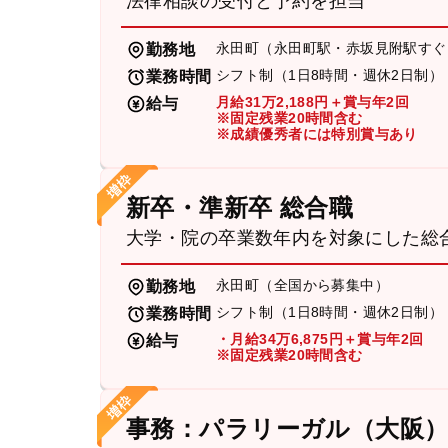
法律相談の受付と予約を担当
永田町（永田町駅・赤坂見附駅すぐ
勤務地
シフト制（1日8時間・週休2日制）
業務時間
月給31万2,188円＋賞与年2回
給与
※固定残業20時間含む
※成績優秀者には特別賞与あり
新卒・準新卒 総合職
大学・院の卒業数年内を対象にした総
永田町（全国から募集中）
勤務地
シフト制（1日8時間・週休2日制）
業務時間
・月給34万6,875円＋賞与年2回
給与
※固定残業20時間含む
事務：パラリーガル（大阪