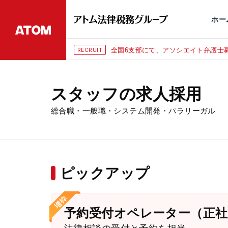
永田町
仙台
埼玉大宮
刑事事件
千葉
交通事故
市
ホー
全国6支部にて、アソシエイト弁護士募
RECRUIT
スタッフの求人採用
総合職・一般職・システム開発・パラリーガル
ピックアップ
予約受付オペレーター（正社