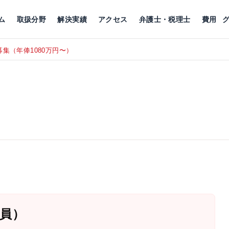
川
相続税
企業理念
丸の内
刑事事件
刑事事件
女性トラブル
代表挨拶
新宿
交通事故
交通事故
北千住
グループ概要
一般民事
相続税
相続税
横浜
出演・監修
離婚
沿革・組織
静岡
ム
取扱分野
解決実績
アクセス
弁護士・税理士
費用
集（年俸1080万円〜）
東京にて、
RECRUIT
員）