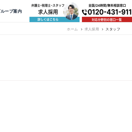
出版・寄稿
名古屋
京都
公益活動
大阪
神戸
福岡
グループ案内
相談予約スタッフ募集（月給38万以上）
ホーム
求人採用
スタッフ