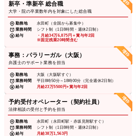
新卒・準新卒 総合職
弁護士・税理士
大学・院の卒業数年内を対象にした総合職
勤務地
永田町（全国から募集中）
業務時間
シフト制（1日8時間・週休2日制）
費用
給与
・月給34万6,875円＋賞与年2回
※固定残業20時間含む
グループ案内
事務：パラリーガル（大阪）
弁護士のサポート業務を担当
求人採用
勤務地
大阪（大阪駅すぐ）
業務時間
平日8時50分～18時00分（完全週休2日制）
お知らせ
給与
月給23万5500円+賞与年2回
予約受付オペレーター（契約社員）
特設サイト
法律相談の受付と予約を担当
勤務地
永田町（永田町駅・赤坂見附駅すぐ）
相談先情報サイト
業務時間
シフト制（1日8時間・週休2日制）
給与
月給38万1,563円