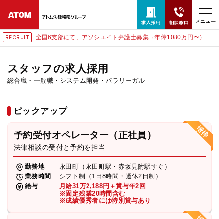
メニュー
全国6支部にて、アソシエイト弁護士募集（年俸1080万円〜）
RECRUIT
24時間365日全国対応
無料相談窓口はこちら
スタッフの求人採用
総合職・一般職・システム開発・パラリーガル
電話・LINE・メールで相談予約受付中
ピックアップ
ホーム
予約受付オペレーター（正社員）
取扱分野
法律相談の受付と予約を担当
勤務地
永田町（永田町駅・赤坂見附駅すぐ）
解決実績
業務時間
シフト制（1日8時間・週休2日制）
給与
月給31万2,188円＋賞与年2回
※固定残業20時間含む
※成績優秀者には特別賞与あり
アクセス