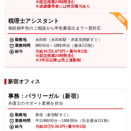
※固定残業20時間含む
法人グループ
※成績優秀者には特別賞与あり
税理士アシスタント
プライバシーポリシー
利用規約
内部通報
お役立ち
相続税申告のご相談から申告書提出まで一貫対応
TikTok受賞
定義集
動画集
勤務地
永田町（永田町駅・赤坂見附駅すぐ）
業務時間
8時50分～18時00分（週休2日制）
給与
月給34万6,875円＋賞与年2回
※固定残業20時間含む
※3年目以降は売上連動制
新宿オフィス
事務：パラリーガル（新宿）
弁護士のサポート業務を担当
勤務地
新宿（新宿駅すぐ）
業務時間
平日8時50分～18時00分（完全週休2日制）
給与
月給28万9,063円+賞与年2回