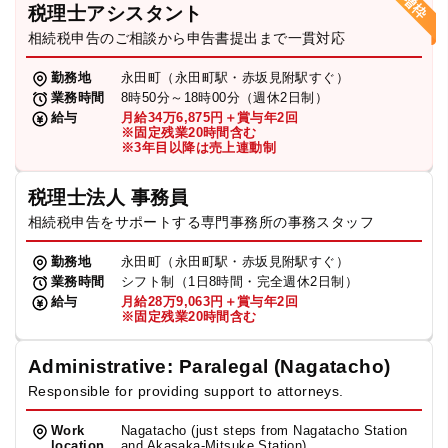
税理士アシスタント
相続税申告のご相談から申告書提出まで一貫対応
勤務地
永田町（永田町駅・赤坂見附駅すぐ）
業務時間
8時50分～18時00分（週休2日制）
給与
月給34万6,875円＋賞与年2回
※固定残業20時間含む
※3年目以降は売上連動制
税理士法人 事務員
相続税申告をサポートする専門事務所の事務スタッフ
勤務地
永田町（永田町駅・赤坂見附駅すぐ）
業務時間
シフト制（1日8時間・完全週休2日制）
給与
月給28万9,063円＋賞与年2回
※固定残業20時間含む
Administrative: Paralegal (Nagatacho)
Responsible for providing support to attorneys.
Work
Nagatacho (just steps from Nagatacho Station
location
and Akasaka-Mitsuke Station)