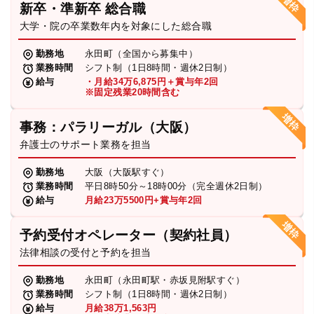
新卒・準新卒 総合職
弁護士・税理士
大学・院の卒業数年内を対象にした総合職
勤務地
永田町（全国から募集中）
業務時間
シフト制（1日8時間・週休2日制）
費用
給与
・月給34万6,875円＋賞与年2回
※固定残業20時間含む
グループ案内
事務：パラリーガル（大阪）
弁護士のサポート業務を担当
求人採用
勤務地
大阪（大阪駅すぐ）
業務時間
平日8時50分～18時00分（完全週休2日制）
お知らせ
給与
月給23万5500円+賞与年2回
予約受付オペレーター（契約社員）
特設サイト
法律相談の受付と予約を担当
勤務地
永田町（永田町駅・赤坂見附駅すぐ）
相談先情報サイト
業務時間
シフト制（1日8時間・週休2日制）
給与
月給38万1,563円