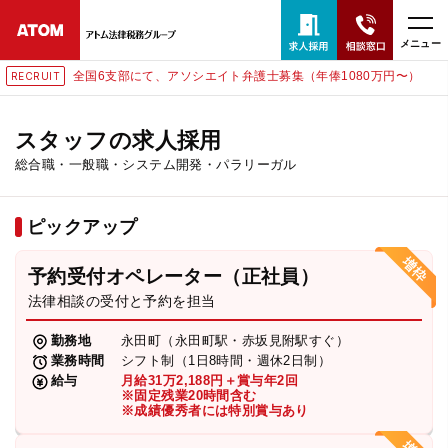
メニュー
国6支部にて、アソシエイト弁護士募集（年俸1080万円〜）
東
RECRUIT
24時間365日全国対応
無料相談窓口はこちら
スタッフの求人採用
総合職・一般職・システム開発・パラリーガル
電話・LINE・メールで相談予約受付中
ピックアップ
ホーム
予約受付オペレーター（正社員）
取扱分野
法律相談の受付と予約を担当
勤務地
永田町（永田町駅・赤坂見附駅すぐ）
解決実績
業務時間
シフト制（1日8時間・週休2日制）
給与
月給31万2,188円＋賞与年2回
※固定残業20時間含む
※成績優秀者には特別賞与あり
アクセス