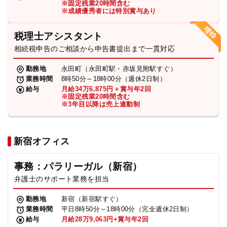
※固定残業20時間含む
法人グループ
※成績優秀者には特別賞与あり
税理士アシスタント
プライバシーポリシー
利用規約
内部通報
お役立ち
相続税申告のご相談から申告書提出まで一貫対応
TikTok受賞
定義集
動画集
勤務地
永田町（永田町駅・赤坂見附駅すぐ）
業務時間
8時50分～18時00分（週休2日制）
給与
月給34万6,875円＋賞与年2回
※固定残業20時間含む
※3年目以降は売上連動制
新宿オフィス
事務：パラリーガル（新宿）
弁護士のサポート業務を担当
勤務地
新宿（新宿駅すぐ）
業務時間
平日8時50分～18時00分（完全週休2日制）
給与
月給28万9,063円+賞与年2回