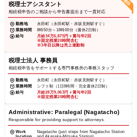
税理士アシスタント
相続税申告のご相談から申告書提出まで一貫対応
勤務地
永田町（永田町駅・赤坂見附駅すぐ）
業務時間
8時50分～18時00分（週休2日制）
給与
月給34万6,875円＋賞与年2回
※固定残業20時間含む
※3年目以降は売上連動制
税理士法人 事務員
相続税申告をサポートする専門事務所の事務スタッフ
勤務地
永田町（永田町駅・赤坂見附駅すぐ）
業務時間
シフト制（1日8時間・完全週休2日制）
給与
月給28万9,063円＋賞与年2回
※固定残業20時間含む
Administrative: Paralegal (Nagatacho)
Responsible for providing support to attorneys.
Work
Nagatacho (just steps from Nagatacho Station
location
and Akasaka-Mitsuke Station)