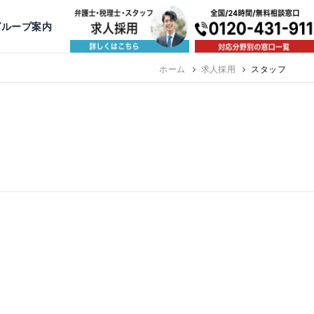
出版・寄稿
名古屋
京都
公益活動
大阪
神戸
福岡
グループ案内
相談予約スタッフ募集（月給38万以上）
ホーム
求人採用
スタッフ