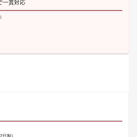
で一貫対応
）
）
休2日制）