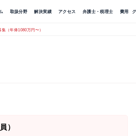
川
相続税
企業理念
丸の内
刑事事件
刑事事件
女性トラブル
代表挨拶
新宿
交通事故
交通事故
北千住
グループ概要
一般民事
相続税
相続税
横浜
出演・監修
離婚
沿革・組織
静岡
ム
取扱分野
解決実績
アクセス
弁護士・税理士
費用
集（年俸1080万円〜）
東京にて、
RECRUIT
員）