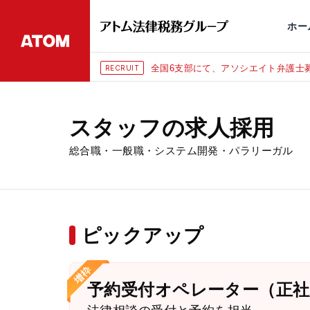
永田町
仙台
埼玉大宮
刑事事件
千葉
交通事故
市
ホー
全国6支部にて、アソシエイト弁護士募
RECRUIT
スタッフの求人採用
総合職・一般職・システム開発・パラリーガル
ピックアップ
予約受付オペレーター（正社