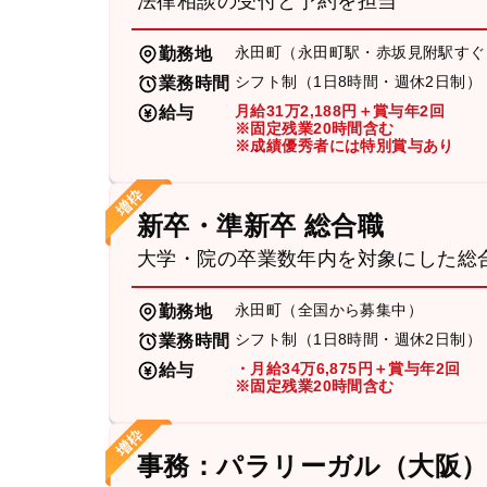
法律相談の受付と予約を担当
永田町（永田町駅・赤坂見附駅すぐ
勤務地
シフト制（1日8時間・週休2日制）
業務時間
月給31万2,188円＋賞与年2回
給与
※固定残業20時間含む
※成績優秀者には特別賞与あり
新卒・準新卒 総合職
大学・院の卒業数年内を対象にした総
永田町（全国から募集中）
勤務地
シフト制（1日8時間・週休2日制）
業務時間
・月給34万6,875円＋賞与年2回
給与
※固定残業20時間含む
事務：パラリーガル（大阪