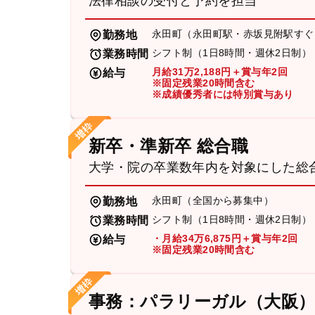
法律相談の受付と予約を担当
永田町（永田町駅・赤坂見附駅すぐ
勤務地
シフト制（1日8時間・週休2日制）
業務時間
月給31万2,188円＋賞与年2回
給与
※固定残業20時間含む
※成績優秀者には特別賞与あり
新卒・準新卒 総合職
大学・院の卒業数年内を対象にした総
永田町（全国から募集中）
勤務地
シフト制（1日8時間・週休2日制）
業務時間
・月給34万6,875円＋賞与年2回
給与
※固定残業20時間含む
事務：パラリーガル（大阪