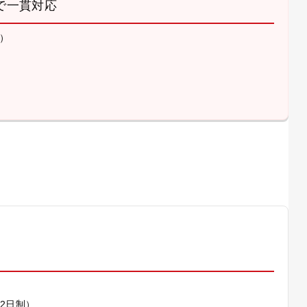
で一貫対応
）
）
休2日制）