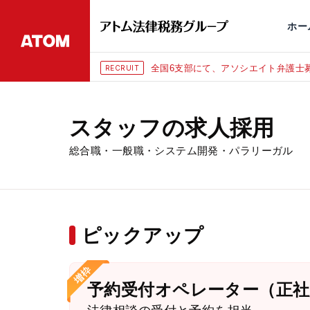
永田町
仙台
埼玉大宮
刑事事件
千葉
交通事故
市
ホー
部にて、アソシエイト弁護士募集（年俸1080万円〜）
スタッフの求人採用
総合職・一般職・システム開発・パラリーガル
ピックアップ
予約受付オペレーター（正社