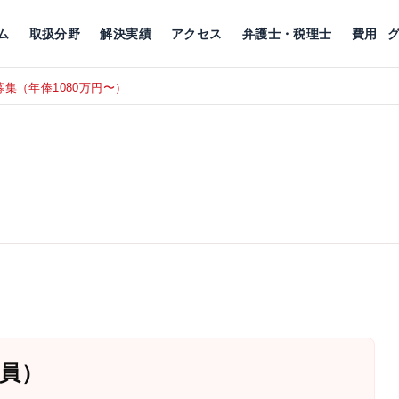
川
相続税
企業理念
丸の内
刑事事件
刑事事件
女性トラブル
代表挨拶
新宿
交通事故
交通事故
北千住
グループ概要
一般民事
相続税
相続税
横浜
出演・監修
離婚
沿革・組織
静岡
ム
取扱分野
解決実績
アクセス
弁護士・税理士
費用
東京にて、相談予約スタッフ募集（月給38万以上）
RECRUIT
員）