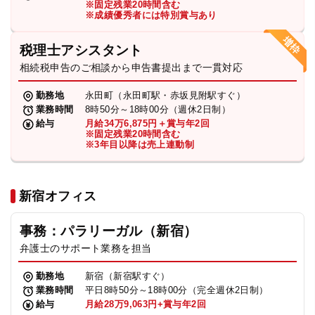
※固定残業20時間含む
法人グループ
※成績優秀者には特別賞与あり
税理士アシスタント
プライバシーポリシー
利用規約
内部通報
お役立ち
相続税申告のご相談から申告書提出まで一貫対応
TikTok受賞
定義集
動画集
勤務地
永田町（永田町駅・赤坂見附駅すぐ）
業務時間
8時50分～18時00分（週休2日制）
給与
月給34万6,875円＋賞与年2回
※固定残業20時間含む
※3年目以降は売上連動制
新宿オフィス
事務：パラリーガル（新宿）
弁護士のサポート業務を担当
勤務地
新宿（新宿駅すぐ）
業務時間
平日8時50分～18時00分（完全週休2日制）
給与
月給28万9,063円+賞与年2回