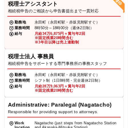
税理士アシスタント
相続税申告のご相談から申告書提出まで一貫対応
勤務地
永田町（永田町駅・赤坂見附駅すぐ）
業務時間
8時50分～18時00分（週休2日制）
給与
月給34万6,875円＋賞与年2回
※固定残業20時間含む
※3年目以降は売上連動制
税理士法人 事務員
相続税申告をサポートする専門事務所の事務スタッフ
勤務地
永田町（永田町駅・赤坂見附駅すぐ）
業務時間
シフト制（1日8時間・完全週休2日制）
給与
月給28万9,063円＋賞与年2回
※固定残業20時間含む
Administrative: Paralegal (Nagatacho)
Responsible for providing support to attorneys.
Work
Nagatacho (just steps from Nagatacho Station
location
and Akasaka-Mitsuke Station)