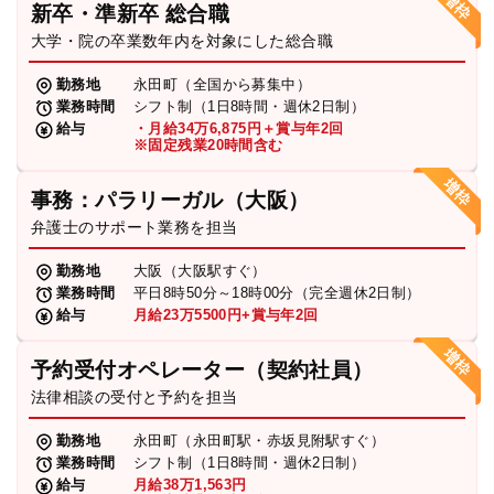
新卒・準新卒 総合職
弁護士・税理士
大学・院の卒業数年内を対象にした総合職
勤務地
永田町（全国から募集中）
業務時間
シフト制（1日8時間・週休2日制）
費用
給与
・月給34万6,875円＋賞与年2回
※固定残業20時間含む
グループ案内
事務：パラリーガル（大阪）
弁護士のサポート業務を担当
求人採用
勤務地
大阪（大阪駅すぐ）
業務時間
平日8時50分～18時00分（完全週休2日制）
お知らせ
給与
月給23万5500円+賞与年2回
予約受付オペレーター（契約社員）
特設サイト
法律相談の受付と予約を担当
勤務地
永田町（永田町駅・赤坂見附駅すぐ）
相談先情報サイト
業務時間
シフト制（1日8時間・週休2日制）
給与
月給38万1,563円