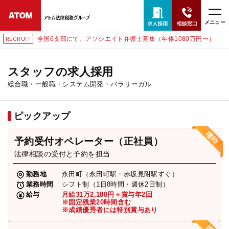
メニュー
部にて、アソシエイト弁護士募集（年俸1080万円〜）
東京にて
RECRUIT
24時間365日全国対応
無料相談窓口はこちら
スタッフの求人採用
総合職・一般職・システム開発・パラリーガル
電話・LINE・メールで相談予約受付中
ピックアップ
ホーム
予約受付オペレーター（正社員）
取扱分野
法律相談の受付と予約を担当
勤務地
永田町（永田町駅・赤坂見附駅すぐ）
解決実績
業務時間
シフト制（1日8時間・週休2日制）
給与
月給31万2,188円＋賞与年2回
※固定残業20時間含む
※成績優秀者には特別賞与あり
アクセス