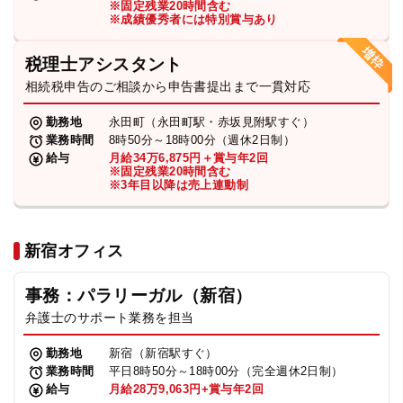
※固定残業20時間含む
法人グループ
※成績優秀者には特別賞与あり
税理士アシスタント
プライバシーポリシー
利用規約
内部通報
お役立ち
相続税申告のご相談から申告書提出まで一貫対応
TikTok受賞
定義集
動画集
勤務地
永田町（永田町駅・赤坂見附駅すぐ）
業務時間
8時50分～18時00分（週休2日制）
給与
月給34万6,875円＋賞与年2回
※固定残業20時間含む
※3年目以降は売上連動制
新宿オフィス
事務：パラリーガル（新宿）
弁護士のサポート業務を担当
勤務地
新宿（新宿駅すぐ）
業務時間
平日8時50分～18時00分（完全週休2日制）
給与
月給28万9,063円+賞与年2回