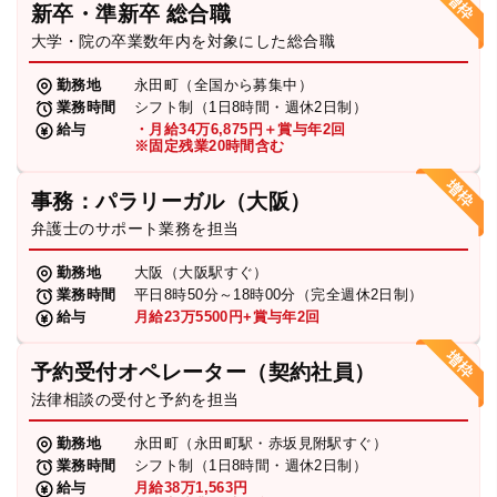
新卒・準新卒 総合職
弁護士・税理士
大学・院の卒業数年内を対象にした総合職
勤務地
永田町（全国から募集中）
業務時間
シフト制（1日8時間・週休2日制）
費用
給与
・月給34万6,875円＋賞与年2回
※固定残業20時間含む
グループ案内
事務：パラリーガル（大阪）
弁護士のサポート業務を担当
求人採用
勤務地
大阪（大阪駅すぐ）
業務時間
平日8時50分～18時00分（完全週休2日制）
お知らせ
給与
月給23万5500円+賞与年2回
予約受付オペレーター（契約社員）
特設サイト
法律相談の受付と予約を担当
勤務地
永田町（永田町駅・赤坂見附駅すぐ）
相談先情報サイト
業務時間
シフト制（1日8時間・週休2日制）
給与
月給38万1,563円