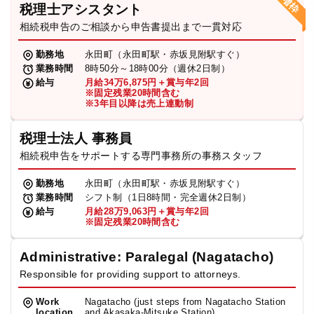
税理士アシスタント
相続税申告のご相談から申告書提出まで一貫対応
勤務地
永田町（永田町駅・赤坂見附駅すぐ）
業務時間
8時50分～18時00分（週休2日制）
給与
月給34万6,875円＋賞与年2回
※固定残業20時間含む
※3年目以降は売上連動制
税理士法人 事務員
相続税申告をサポートする専門事務所の事務スタッフ
勤務地
永田町（永田町駅・赤坂見附駅すぐ）
業務時間
シフト制（1日8時間・完全週休2日制）
給与
月給28万9,063円＋賞与年2回
※固定残業20時間含む
Administrative: Paralegal (Nagatacho)
Responsible for providing support to attorneys.
Work
Nagatacho (just steps from Nagatacho Station
location
and Akasaka-Mitsuke Station)