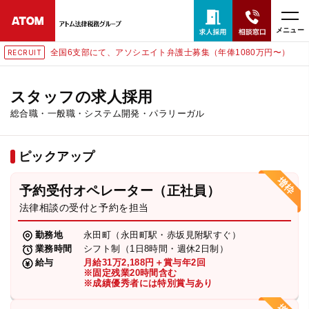
メニュー
全国6支部にて、アソシエイト弁護士募集（年俸1080万円〜）
RUIT
RECR
24時間365日全国対応
無料相談窓口はこちら
スタッフの求人採用
総合職・一般職・システム開発・パラリーガル
電話・LINE・メールで相談予約受付中
ピックアップ
ホーム
予約受付オペレーター（正社員）
取扱分野
法律相談の受付と予約を担当
勤務地
永田町（永田町駅・赤坂見附駅すぐ）
解決実績
業務時間
シフト制（1日8時間・週休2日制）
給与
月給31万2,188円＋賞与年2回
※固定残業20時間含む
※成績優秀者には特別賞与あり
アクセス