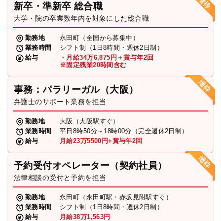
新卒・準新卒 総合職
弁護士・税理士
大学・院の卒業数年内を対象にした総合職
勤務地
永田町（全国から募集中）
業務時間
シフト制（1日8時間・週休2日制）
費用
給与
・月給34万6,875円＋賞与年2回
※固定残業20時間含む
グループ案内
事務：パラリーガル（大阪）
弁護士のサポート業務を担当
求人採用
勤務地
大阪（大阪駅すぐ）
業務時間
平日8時50分～18時00分（完全週休2日制）
お知らせ
給与
月給23万5500円+賞与年2回
予約受付オペレーター（契約社員）
特設サイト
法律相談の受付と予約を担当
勤務地
永田町（永田町駅・赤坂見附駅すぐ）
相談先情報サイト
業務時間
シフト制（1日8時間・週休2日制）
給与
月給38万1,563円