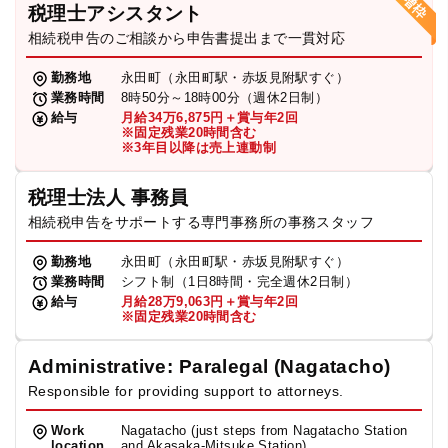
税理士アシスタント
相続税申告のご相談から申告書提出まで一貫対応
勤務地
永田町（永田町駅・赤坂見附駅すぐ）
業務時間
8時50分～18時00分（週休2日制）
給与
月給34万6,875円＋賞与年2回
※固定残業20時間含む
※3年目以降は売上連動制
税理士法人 事務員
相続税申告をサポートする専門事務所の事務スタッフ
勤務地
永田町（永田町駅・赤坂見附駅すぐ）
業務時間
シフト制（1日8時間・完全週休2日制）
給与
月給28万9,063円＋賞与年2回
※固定残業20時間含む
Administrative: Paralegal (Nagatacho)
Responsible for providing support to attorneys.
Work
Nagatacho (just steps from Nagatacho Station
location
and Akasaka-Mitsuke Station)