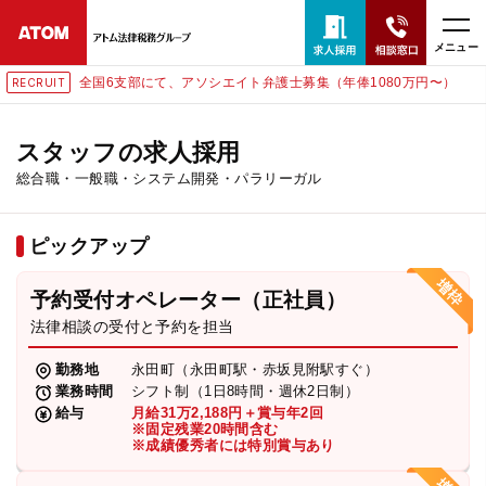
メニュー
部にて、アソシエイト弁護士募集（年俸1080万円〜）
東京にて
RECRUIT
24時間365日全国対応
無料相談窓口はこちら
スタッフの求人採用
総合職・一般職・システム開発・パラリーガル
電話・LINE・メールで相談予約受付中
ピックアップ
ホーム
予約受付オペレーター（正社員）
取扱分野
法律相談の受付と予約を担当
勤務地
永田町（永田町駅・赤坂見附駅すぐ）
解決実績
業務時間
シフト制（1日8時間・週休2日制）
給与
月給31万2,188円＋賞与年2回
※固定残業20時間含む
※成績優秀者には特別賞与あり
アクセス