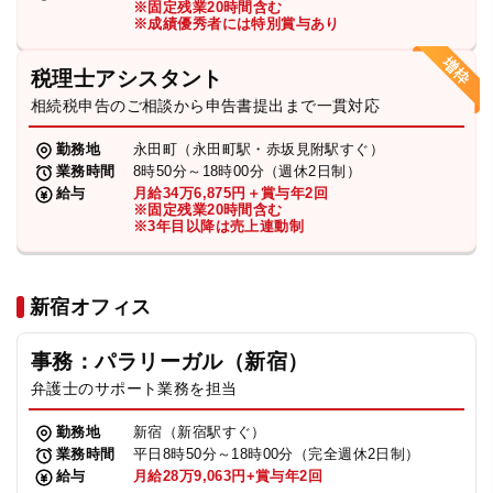
※固定残業20時間含む
法人グループ
※成績優秀者には特別賞与あり
税理士アシスタント
プライバシーポリシー
利用規約
内部通報
お役立ち
相続税申告のご相談から申告書提出まで一貫対応
TikTok受賞
定義集
動画集
勤務地
永田町（永田町駅・赤坂見附駅すぐ）
業務時間
8時50分～18時00分（週休2日制）
給与
月給34万6,875円＋賞与年2回
※固定残業20時間含む
※3年目以降は売上連動制
新宿オフィス
事務：パラリーガル（新宿）
弁護士のサポート業務を担当
勤務地
新宿（新宿駅すぐ）
業務時間
平日8時50分～18時00分（完全週休2日制）
給与
月給28万9,063円+賞与年2回