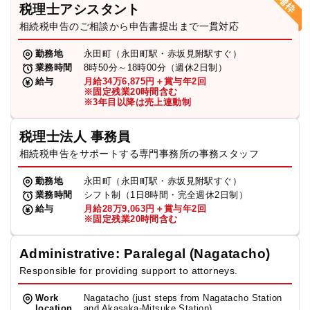
税理士アシスタント
相続税申告のご相談から申告書提出まで一貫対応
勤務地
永田町（永田町駅・赤坂見附駅すぐ）
業務時間
8時50分～18時00分（週休2日制）
給与
月給34万6,875円＋賞与年2回
※固定残業20時間含む
※3年目以降は売上連動制
税理士法人 事務員
相続税申告をサポートする専門事務所の事務スタッフ
勤務地
永田町（永田町駅・赤坂見附駅すぐ）
業務時間
シフト制（1日8時間・完全週休2日制）
給与
月給28万9,063円＋賞与年2回
※固定残業20時間含む
Administrative: Paralegal (Nagatacho)
Responsible for providing support to attorneys.
Work
Nagatacho (just steps from Nagatacho Station
location
and Akasaka-Mitsuke Station)