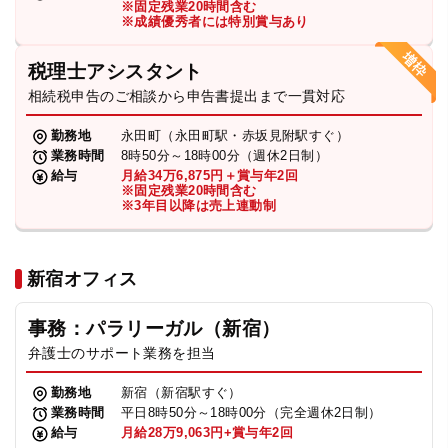
※固定残業20時間含む
法人グループ
※成績優秀者には特別賞与あり
税理士アシスタント
プライバシーポリシー
利用規約
内部通報
お役立ち
相続税申告のご相談から申告書提出まで一貫対応
TikTok受賞
定義集
動画集
勤務地
永田町（永田町駅・赤坂見附駅すぐ）
業務時間
8時50分～18時00分（週休2日制）
給与
月給34万6,875円＋賞与年2回
※固定残業20時間含む
※3年目以降は売上連動制
新宿オフィス
事務：パラリーガル（新宿）
弁護士のサポート業務を担当
勤務地
新宿（新宿駅すぐ）
業務時間
平日8時50分～18時00分（完全週休2日制）
給与
月給28万9,063円+賞与年2回