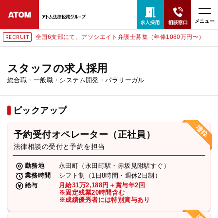
メニュー
全国6支部にて、アソシエイト弁護士募集（年俸1080万円〜）
東
RECRUIT
24時間365日全国対応
無料相談窓口はこちら
スタッフの求人採用
総合職・一般職・システム開発・パラリーガル
電話・LINE・メールで相談予約受付中
ピックアップ
ホーム
予約受付オペレーター（正社員）
取扱分野
法律相談の受付と予約を担当
勤務地
永田町（永田町駅・赤坂見附駅すぐ）
解決実績
業務時間
シフト制（1日8時間・週休2日制）
給与
月給31万2,188円＋賞与年2回
※固定残業20時間含む
※成績優秀者には特別賞与あり
アクセス