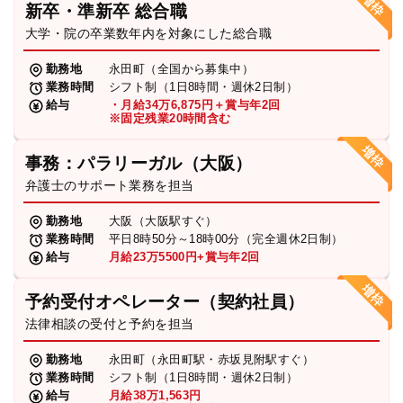
新卒・準新卒 総合職
弁護士・税理士
大学・院の卒業数年内を対象にした総合職
勤務地
永田町（全国から募集中）
業務時間
シフト制（1日8時間・週休2日制）
費用
給与
・月給34万6,875円＋賞与年2回
※固定残業20時間含む
グループ案内
事務：パラリーガル（大阪）
弁護士のサポート業務を担当
求人採用
勤務地
大阪（大阪駅すぐ）
業務時間
平日8時50分～18時00分（完全週休2日制）
お知らせ
給与
月給23万5500円+賞与年2回
予約受付オペレーター（契約社員）
特設サイト
法律相談の受付と予約を担当
勤務地
永田町（永田町駅・赤坂見附駅すぐ）
相談先情報サイト
業務時間
シフト制（1日8時間・週休2日制）
給与
月給38万1,563円