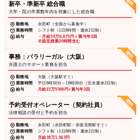
新卒・準新卒 総合職
弁護士・税理士
大学・院の卒業数年内を対象にした総合職
勤務地
永田町（全国から募集中）
業務時間
シフト制（1日8時間・週休2日制）
費用
給与
・月給34万6,875円＋賞与年2回
※固定残業20時間含む
グループ案内
事務：パラリーガル（大阪）
弁護士のサポート業務を担当
求人採用
勤務地
大阪（大阪駅すぐ）
業務時間
平日8時50分～18時00分（完全週休2日制）
お知らせ
給与
月給23万5500円+賞与年2回
予約受付オペレーター（契約社員）
特設サイト
法律相談の受付と予約を担当
勤務地
永田町（永田町駅・赤坂見附駅すぐ）
相談先情報サイト
業務時間
シフト制（1日8時間・週休2日制）
給与
月給38万1,563円