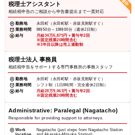
税理士アシスタント
相続税申告のご相談から申告書提出まで一貫対応
勤務地
永田町（永田町駅・赤坂見附駅すぐ）
業務時間
8時50分～18時00分（週休2日制）
給与
月給34万6,875円＋賞与年2回
※固定残業20時間含む
※3年目以降は売上連動制
税理士法人 事務員
相続税申告をサポートする専門事務所の事務スタッフ
勤務地
永田町（永田町駅・赤坂見附駅すぐ）
業務時間
シフト制（1日8時間・完全週休2日制）
給与
月給28万9,063円＋賞与年2回
※固定残業20時間含む
Administrative: Paralegal (Nagatacho)
Responsible for providing support to attorneys.
Work
Nagatacho (just steps from Nagatacho Station
location
and Akasaka-Mitsuke Station)