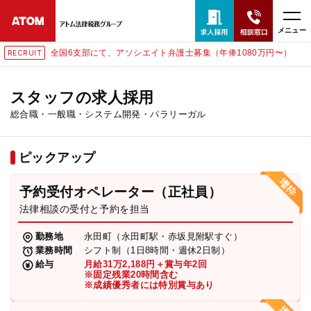
メニュー
全国6支部にて、アソシエイト弁護士募集（年俸1080万円〜）
T
RECRUI
24時間365日全国対応
無料相談窓口はこちら
スタッフの求人採用
総合職・一般職・システム開発・パラリーガル
電話・LINE・メールで相談予約受付中
ピックアップ
ホーム
予約受付オペレーター（正社員）
取扱分野
法律相談の受付と予約を担当
勤務地
永田町（永田町駅・赤坂見附駅すぐ）
解決実績
業務時間
シフト制（1日8時間・週休2日制）
給与
月給31万2,188円＋賞与年2回
※固定残業20時間含む
※成績優秀者には特別賞与あり
アクセス