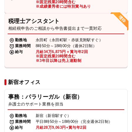
※固定残業20時間含む
法人グループ
※成績優秀者には特別賞与あり
税理士アシスタント
プライバシーポリシー
利用規約
内部通報
お役立ち
相続税申告のご相談から申告書提出まで一貫対応
TikTok受賞
定義集
動画集
勤務地
永田町（永田町駅・赤坂見附駅すぐ）
業務時間
8時50分～18時00分（週休2日制）
給与
月給34万6,875円＋賞与年2回
※固定残業20時間含む
※3年目以降は売上連動制
新宿オフィス
事務：パラリーガル（新宿）
弁護士のサポート業務を担当
勤務地
新宿（新宿駅すぐ）
業務時間
平日8時50分～18時00分（完全週休2日制）
給与
月給28万9,063円+賞与年2回