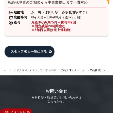
相続税申告のご相談から申告書提出まで一貫対応
勤務地
永田町（永田町駅・赤坂見附駅すぐ）
業務時間
8時50分～18時00分（週休2日制）
給与
月給34万6,875円＋賞与年2回
※固定残業20時間含む
※3年目以降は売上連動制
スタッフ求人一覧に戻る
ホーム
求人採用
スタッフの求人採用
予約受付オペレーター（契約社員）（永
田町7F）｜求人採用
お問い合せ
無料相談・取材等のお問い合わせは
こちらから。
詳しくはこちら