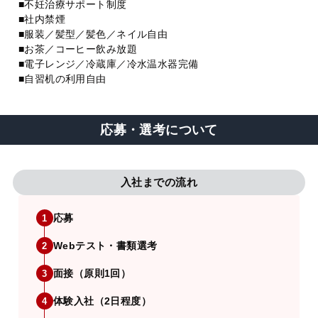
■不妊治療サポート制度
■社内禁煙
■服装／髪型／髪色／ネイル自由
■お茶／コーヒー飲み放題
■電子レンジ／冷蔵庫／冷水温水器完備
■自習机の利用自由
応募・選考について
入社までの流れ
応募
1
Webテスト・書類選考
2
面接（原則1回）
3
体験入社（2日程度）
4