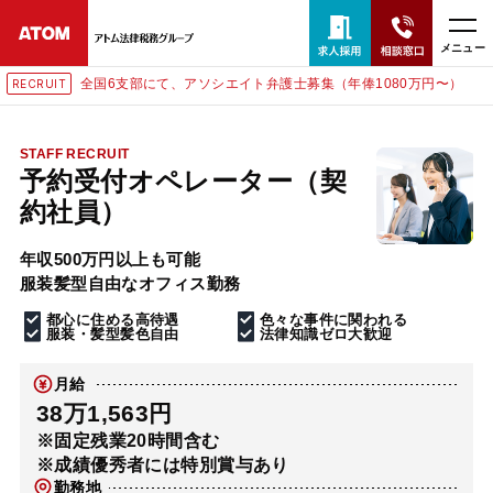
メニュー
全国6支部にて、アソシエイト弁護士募集（年俸1080万円〜）
RECRUIT
24時間365日全国対応
無料相談窓口はこちら
STAFF RECRUIT
予約受付オペレーター（契
電話・LINE・メールで相談予約受付中
約社員）
年収500万円以上も可能
ホーム
服装髪型自由なオフィス勤務
都心に住める高待遇
色々な事件に関われる
取扱分野
服装・髪型髪色自由
法律知識ゼロ大歓迎
月給
解決実績
38万1,563円
※固定残業20時間含む
※成績優秀者には特別賞与あり
アクセス
勤務地