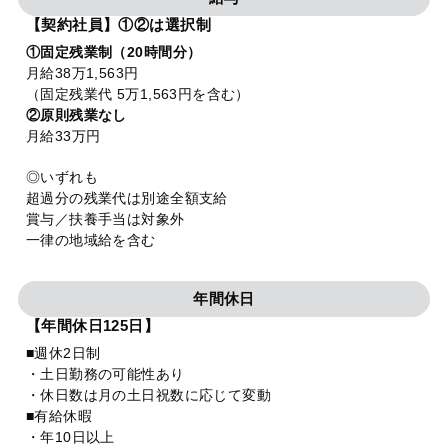
【契約社員】①②は選択制
①固定残業制（20時間分）
月給38万1,563円
（固定残業代 5万1,563円を含む）
②原則残業なし
月給33万円
◎いずれも
超過分の残業代は別途全額支給
賞与／扶養手当は対象外
一律の地域給を含む
年間休日
【年間休日125日】
■週休2日制
・土日勤務の可能性あり
・休日数は月の土日祝数に応じて変動
■有給休暇
・年10日以上