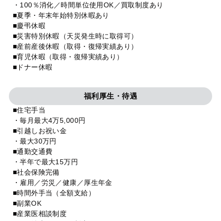
・100％消化／時間単位使用OK／買取制度あり
■夏季・年末年始特別休暇あり
■慶弔休暇
■災害特別休暇（天災発生時に取得可）
■産前産後休暇（取得・復帰実績あり）
■育児休暇（取得・復帰実績あり）
■ドナー休暇
福利厚生・待遇
■住宅手当
・毎月最大4万5,000円
■引越しお祝い金
・最大30万円
■通勤交通費
・半年で最大15万円
■社会保険完備
・雇用／労災／健康／厚生年金
■時間外手当（全額支給）
■副業OK
■産業医相談制度