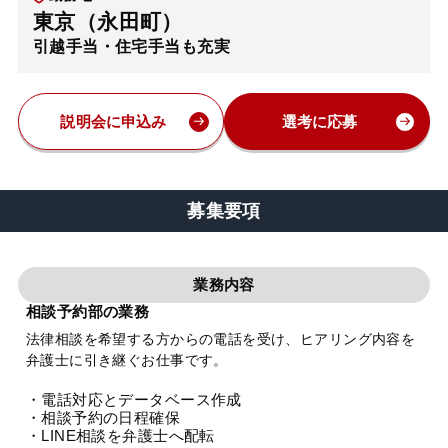
東京（永田町）
弁護士・税理士
引越手当・住宅手当も充実
費用
説明会に申込み
選考に応募
グループ案内
募集要項
求人採用
業務内容
お知らせ
相談予約部の業務
法律相談を希望する方からの電話を受け、ヒアリング内容を
特設サイト
弁護士に引き継ぐお仕事です。
・電話対応とデータベース作成
相談先情報サイト
・相談予約の日程確保
・LINE相談を弁護士へ配転