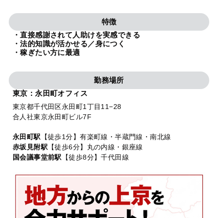
法人グループ
特徴
・直接感謝されて人助けを実感できる
プライバシーポリシー
利用規約
内部通報
お役立ち
・法的知識が活かせる／身につく
・稼ぎたい方に最適
TikTok受賞
定義集
動画集
勤務場所
東京：永田町オフィス
東京都千代田区永田町1丁目11−28
合人社東京永田町ビル7F
永田町駅
【徒歩1分】有楽町線・半蔵門線・南北線
赤坂見附駅
【徒歩6分】丸の内線・銀座線
国会議事堂前駅
【徒歩8分】千代田線