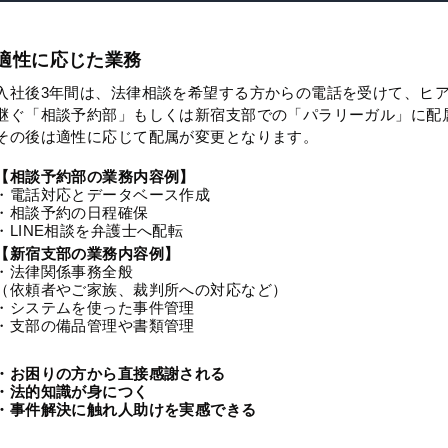
適性に応じた業務
入社後3年間は、法律相談を希望する方からの電話を受けて、ヒ
継ぐ「相談予約部」もしくは新宿支部での「パラリーガル」に配
その後は適性に応じて配属が変更となります。
【相談予約部の業務内容例】
・電話対応とデータベース作成
・相談予約の日程確保
・LINE相談を弁護士へ配転
【新宿支部の業務内容例】
・法律関係事務全般
（依頼者やご家族、裁判所への対応など）
・システムを使った事件管理
・支部の備品管理や書類管理
・お困りの方から直接感謝される
・法的知識が身につく
・事件解決に触れ人助けを実感できる