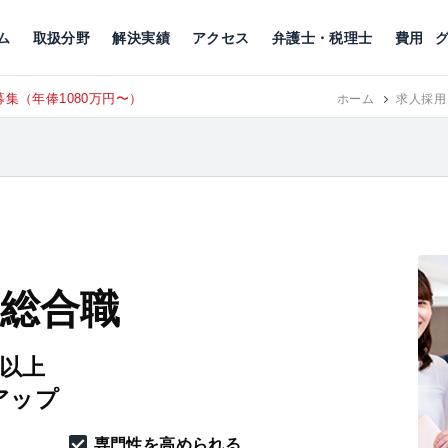
川
相続税
企業理念
丸の内
刑事事件
刑事事件
女性トラブル
代表挨拶
新宿
交通事故
交通事故
北千住
グループ概要
一般民事
相続税
相続税
横浜
出演・監修
離婚
沿革・組織
静岡
ム
取扱分野
解決実績
アクセス
弁護士・税理士
費用
集（年俸1080万円〜）
東京にて、
RECRUIT
ホーム
求人採用
 総合職
円以上
アップ
専門性を高められる