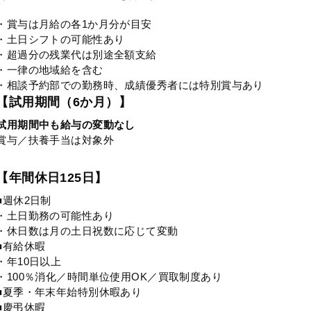
・賞与は月給の各1か月分が目安
・土日シフトの可能性あり
・超過分の残業代は別途全額支給
・一律の地域給を含む
・相談予約部での勤務時、成績優秀者には特別賞与あり
【試用期間（6か月）】
試用期間中も給与の変動なし
賞与／扶養手当は対象外
【年間休日125日】
■週休2日制
・土日勤務の可能性あり
・休日数は月の土日祝数に応じて変動
■有給休暇
・年10日以上
・100％消化／時間単位使用OK／買取制度あり
■夏季・年末年始特別休暇あり
■慶弔休暇