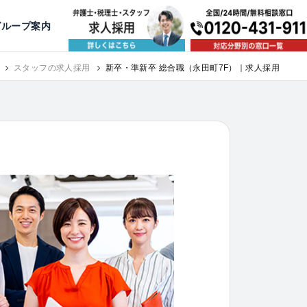
出版・寄稿
名古屋
京都
公益活動
大阪
神戸
福岡
グループ案内
相談予約スタッフ募集（月給38万以上）
スタッフの求人採用
新卒・準新卒 総合職（永田町7F）｜求人採用