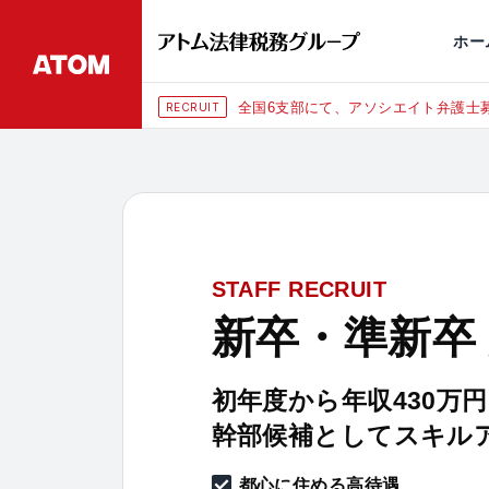
永田町
仙台
埼玉大宮
刑事事件
千葉
交通事故
市
ホー
全国6支部にて、アソシエイト弁護士募
RECRUIT
STAFF RECRUIT
新卒・準新卒
初年度から年収430万
幹部候補としてスキル
都心に住める高待遇