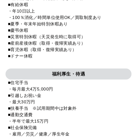
■有給休暇
・年10日以上
・100％消化／時間単位使用OK／買取制度あり
■夏季・年末年始特別休暇あり
■慶弔休暇
■災害特別休暇（天災発生時に取得可）
■産前産後休暇（取得・復帰実績あり）
■育児休暇（取得・復帰実績あり）
■ドナー休暇
福利厚生・待遇
■住宅手当
・毎月最大4万5,000円
■引越しお祝い金
・最大30万円
■扶養手当 ※試用期間中は対象外
■通勤交通費
・半年で最大15万円
■社会保険完備
・雇用／労災／健康／厚生年金