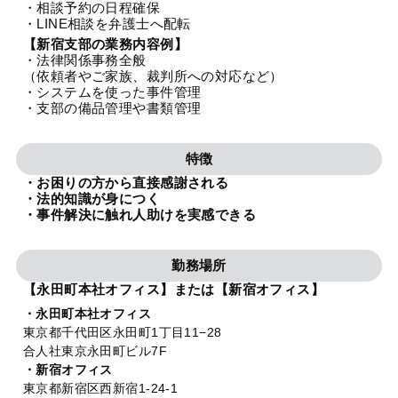
・相談予約の日程確保
法人グループ
・LINE相談を弁護士へ配転
【新宿支部の業務内容例】
・法律関係事務全般
プライバシーポリシー
利用規約
内部通報
お役立ち
（依頼者やご家族、裁判所への対応など）
・システムを使った事件管理
TikTok受賞
定義集
動画集
・支部の備品管理や書類管理
特徴
・お困りの方から直接感謝される
・法的知識が身につく
・事件解決に触れ人助けを実感できる
勤務場所
【永田町本社オフィス】または【新宿オフィス】
・永田町本社オフィス
東京都千代田区永田町1丁目11−28
合人社東京永田町ビル7F
・新宿オフィス
東京都新宿区西新宿1-24-1