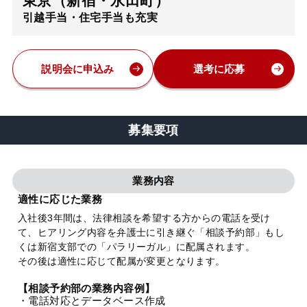
東京（新宿・永田町）
引越手当・住宅手当も充実
弁護士・税理士
費用
説明会に申込み
選考に応募
グループ案内
募集要項
求人採用
業務内容
お知らせ
適性に応じた業務
入社後3年間は、法律相談を希望する方からの電話を受け
て、ヒアリング内容を弁護士に引き継ぐ「相談予約部」もし
特設サイト
くは新宿支部での「パラリーガル」に配属されます。
その後は適性に応じて配属が変更となります。
相談先情報サイト
【相談予約部の業務内容例】
・電話対応とデータベース作成