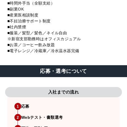
■時間外手当（全額支給）
■副業OK
■産業医相談制度
■不妊治療サポート制度
■社内禁煙
■服装／髪型／髪色／ネイル自由
※新宿支部勤務時はオフィスカジュアル
■お茶／コーヒー飲み放題
■電子レンジ／冷蔵庫／冷水温水器完備
応募・選考について
入社までの流れ
応募
1
Webテスト・書類選考
2