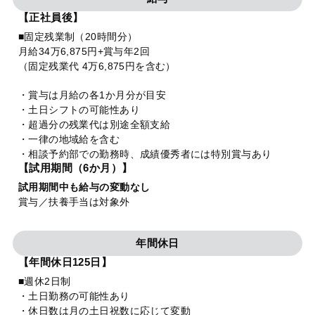
【正社員後】
■固定残業制（20時間分）
月給34万6,875円+賞与年2回
（固定残業代 4万6,875円を含む）
・賞与は月給の各1か月分が目安
・土日シフトの可能性あり
・超過分の残業代は別途全額支給
・一律の地域給を含む
・相談予約部での勤務時、成績優秀者には特別賞与あり
【試用期間（6か月）】
試用期間中も給与の変動なし
賞与／扶養手当は対象外
年間休日
【年間休日125日】
■週休2日制
・土日勤務の可能性あり
・休日数は月の土日祝数に応じて変動