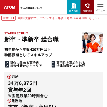
メニュー
全国6支部にて、アソシエイト弁護士募集（年俸1080万円〜）
RECRUIT
24時間365日全国対応
無料相談窓口はこちら
STAFF RECRUIT
新卒・準新卒 総合職
電話・LINE・メールで相談予約受付中
初年度から年収430万円以上
幹部候補としてスキルアップ
ホーム
都心に住める高待遇
専門性を高められる
将来性豊かなキャリア
法律知識ゼロ大歓迎
取扱分野
月給
34万6,875円
解決実績
賞与年2回
※固定残業20時間含む
勤務地
アクセス