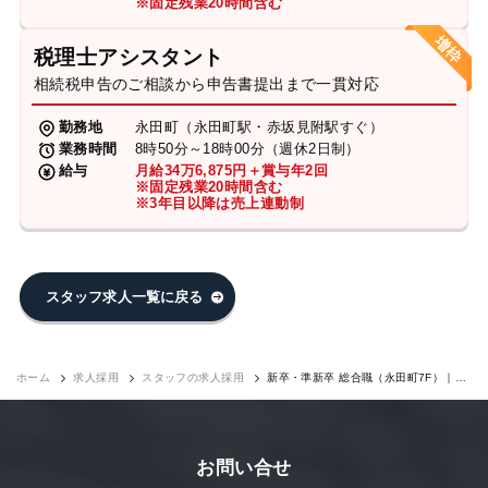
※固定残業20時間含む
税理士アシスタント
相続税申告のご相談から申告書提出まで一貫対応
勤務地
永田町（永田町駅・赤坂見附駅すぐ）
業務時間
8時50分～18時00分（週休2日制）
給与
月給34万6,875円＋賞与年2回
※固定残業20時間含む
※3年目以降は売上連動制
スタッフ求人一覧に戻る
ホーム
求人採用
スタッフの求人採用
新卒・準新卒 総合職（永田町7F）｜求
人採用
お問い合せ