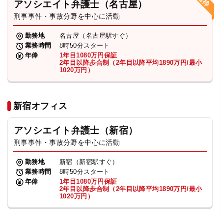
アソシエイト弁護士（名古屋）
刑事事件・事故分野を中心に活動
弁護士・税理士
勤務地
名古屋（名古屋駅すぐ）
業務時間
8時50分スタート
費用
年俸
1年目1080万円保証
2年目以降歩合制（2年目以降平均1890万円/最小
1020万円）
グループ案内
新宿オフィス
求人採用
アソシエイト弁護士（新宿）
お知らせ
刑事事件・事故分野を中心に活動
勤務地
新宿（新宿駅すぐ）
特設サイト
業務時間
8時50分スタート
年俸
1年目1080万円保証
2年目以降歩合制（2年目以降平均1890万円/最小
1020万円）
相談先情報サイト