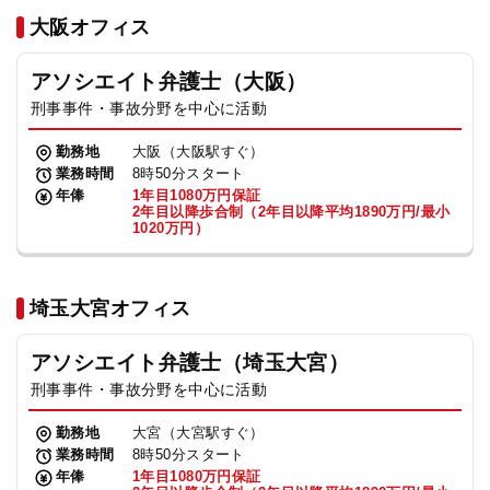
法人グループ
大阪オフィス
アソシエイト弁護士（大阪）
プライバシーポリシー
利用規約
内部通報
お役立ち
刑事事件・事故分野を中心に活動
TikTok受賞
定義集
動画集
勤務地
大阪（大阪駅すぐ）
業務時間
8時50分スタート
年俸
1年目1080万円保証
2年目以降歩合制（2年目以降平均1890万円/最小
1020万円）
埼玉大宮オフィス
アソシエイト弁護士（埼玉大宮）
刑事事件・事故分野を中心に活動
勤務地
大宮（大宮駅すぐ）
業務時間
8時50分スタート
年俸
1年目1080万円保証