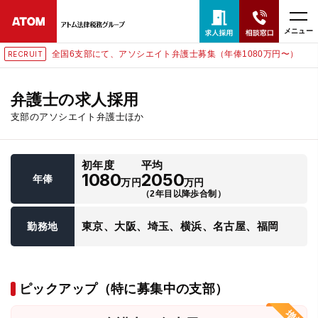
メニュー
全国6支部にて、アソシエイト弁護士募集（年俸1080万円〜）
RECRUIT
24時間365日全国対応
無料相談窓口はこちら
弁護士の求人採用
支部のアソシエイト弁護士ほか
電話・LINE・メールで相談予約受付中
初年度
平均
ホーム
1080
2050
年俸
万円
万円
（2年目以降歩合制）
取扱分野
東京、大阪、埼玉、横浜、名古屋、福岡
勤務地
解決実績
ピックアップ（特に募集中の支部）
アクセス