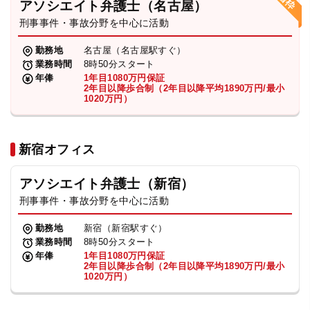
アソシエイト弁護士（名古屋）
刑事事件・事故分野を中心に活動
弁護士・税理士
勤務地
名古屋（名古屋駅すぐ）
業務時間
8時50分スタート
費用
年俸
1年目1080万円保証
2年目以降歩合制（2年目以降平均1890万円/最小
1020万円）
グループ案内
新宿オフィス
求人採用
アソシエイト弁護士（新宿）
お知らせ
刑事事件・事故分野を中心に活動
勤務地
新宿（新宿駅すぐ）
特設サイト
業務時間
8時50分スタート
年俸
1年目1080万円保証
2年目以降歩合制（2年目以降平均1890万円/最小
1020万円）
相談先情報サイト