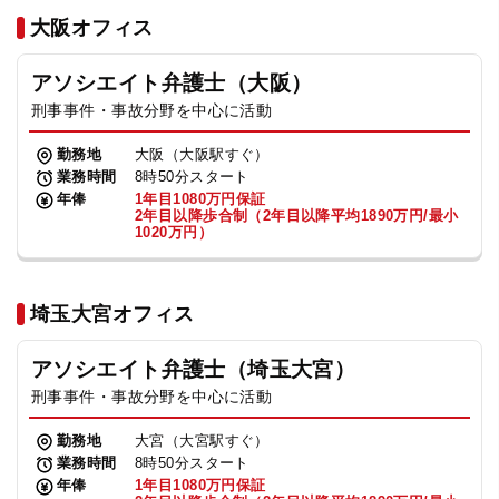
法人グループ
大阪オフィス
アソシエイト弁護士（大阪）
プライバシーポリシー
利用規約
内部通報
お役立ち
刑事事件・事故分野を中心に活動
TikTok受賞
定義集
動画集
勤務地
大阪（大阪駅すぐ）
業務時間
8時50分スタート
年俸
1年目1080万円保証
2年目以降歩合制（2年目以降平均1890万円/最小
1020万円）
埼玉大宮オフィス
アソシエイト弁護士（埼玉大宮）
刑事事件・事故分野を中心に活動
勤務地
大宮（大宮駅すぐ）
業務時間
8時50分スタート
年俸
1年目1080万円保証