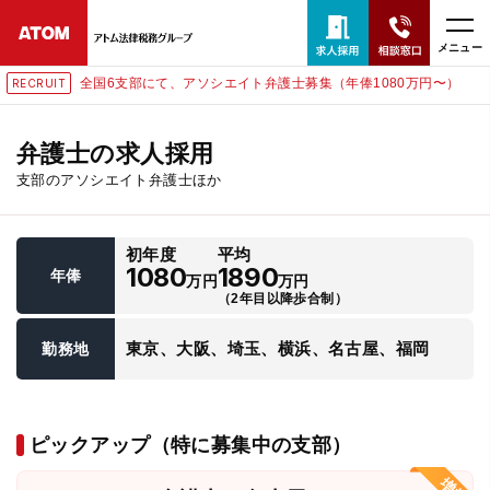
メニュー
全国6支部にて、アソシエイト弁護士募集（年俸1080万円〜）
RECRUIT
24時間365日全国対応
無料相談窓口はこちら
弁護士の求人採用
支部のアソシエイト弁護士ほか
電話・LINE・メールで相談予約受付中
初年度
平均
ホーム
1080
1890
年俸
万円
万円
（2年目以降歩合制）
取扱分野
東京、大阪、埼玉、横浜、名古屋、福岡
勤務地
解決実績
ピックアップ（特に募集中の支部）
アクセス