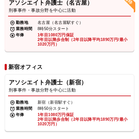
アソシエイト弁護士（名古屋）
刑事事件・事故分野を中心に活動
弁護士・税理士
勤務地
名古屋（名古屋駅すぐ）
業務時間
8時50分スタート
費用
年俸
1年目1080万円保証
2年目以降歩合制（2年目以降平均1890万円/最小
1020万円）
グループ案内
新宿オフィス
求人採用
アソシエイト弁護士（新宿）
お知らせ
刑事事件・事故分野を中心に活動
勤務地
新宿（新宿駅すぐ）
特設サイト
業務時間
8時50分スタート
年俸
1年目1080万円保証
2年目以降歩合制（2年目以降平均1890万円/最小
1020万円）
相談先情報サイト