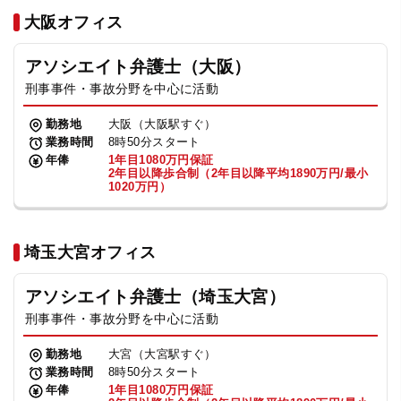
法人グループ
大阪オフィス
アソシエイト弁護士（大阪）
プライバシーポリシー
利用規約
内部通報
お役立ち
刑事事件・事故分野を中心に活動
TikTok受賞
定義集
動画集
勤務地
大阪（大阪駅すぐ）
業務時間
8時50分スタート
年俸
1年目1080万円保証
2年目以降歩合制（2年目以降平均1890万円/最小
1020万円）
埼玉大宮オフィス
アソシエイト弁護士（埼玉大宮）
刑事事件・事故分野を中心に活動
勤務地
大宮（大宮駅すぐ）
業務時間
8時50分スタート
年俸
1年目1080万円保証