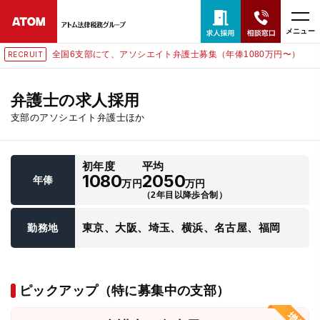
メニュー
全国6支部にて、アソシエイト弁護士募集（年俸1080万円〜）
RECRUIT
24時間365日全国対応
無料相談窓口はこちら
弁護士の求人採用
支部のアソシエイト弁護士ほか
電話・LINE・メールで相談予約受付中
初年度
平均
ホーム
1080
2050
年俸
万円
万円
（2年目以降歩合制）
取扱分野
東京、大阪、埼玉、横浜、名古屋、福岡
勤務地
解決実績
ピックアップ（特に募集中の支部）
アクセス