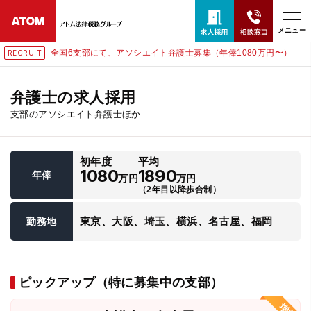
メニュー
全国6支部にて、アソシエイト弁護士募集（年俸1080万円〜）
RECRUIT
24時間365日全国対応
無料相談窓口はこちら
弁護士の求人採用
支部のアソシエイト弁護士ほか
電話・LINE・メールで相談予約受付中
初年度
平均
ホーム
1080
1890
年俸
万円
万円
（2年目以降歩合制）
取扱分野
東京、大阪、埼玉、横浜、名古屋、福岡
勤務地
解決実績
ピックアップ（特に募集中の支部）
アクセス