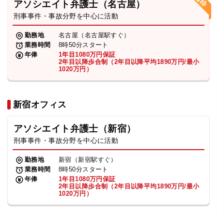
アソシエイト弁護士（名古屋）
刑事事件・事故分野を中心に活動
弁護士・税理士
勤務地
名古屋（名古屋駅すぐ）
業務時間
8時50分スタート
費用
年俸
1年目1080万円保証
2年目以降歩合制（2年目以降平均1890万円/最小
1020万円）
グループ案内
新宿オフィス
求人採用
アソシエイト弁護士（新宿）
お知らせ
刑事事件・事故分野を中心に活動
勤務地
新宿（新宿駅すぐ）
特設サイト
業務時間
8時50分スタート
年俸
1年目1080万円保証
2年目以降歩合制（2年目以降平均1890万円/最小
1020万円）
相談先情報サイト