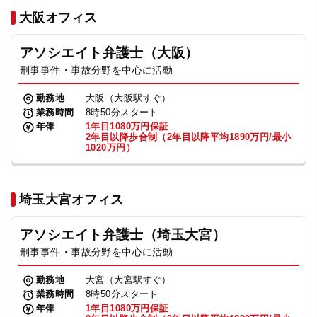
法人グループ
大阪オフィス
アソシエイト弁護士（大阪）
プライバシーポリシー
利用規約
内部通報
お役立ち
刑事事件・事故分野を中心に活動
TikTok受賞
定義集
動画集
勤務地
大阪（大阪駅すぐ）
業務時間
8時50分スタート
年俸
1年目1080万円保証
2年目以降歩合制（2年目以降平均1890万円/最小
1020万円）
埼玉大宮オフィス
アソシエイト弁護士（埼玉大宮）
刑事事件・事故分野を中心に活動
勤務地
大宮（大宮駅すぐ）
業務時間
8時50分スタート
年俸
1年目1080万円保証