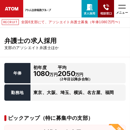
メニュー
全国6支部にて、アソシエイト弁護士募集（年俸1080万円〜）
RECRUIT
24時間365日全国対応
無料相談窓口はこちら
弁護士の求人採用
支部のアソシエイト弁護士ほか
電話・LINE・メールで相談予約受付中
初年度
平均
ホーム
1080
2050
年俸
万円
万円
（2年目以降歩合制）
取扱分野
東京、大阪、埼玉、横浜、名古屋、福岡
勤務地
解決実績
ピックアップ（特に募集中の支部）
アクセス