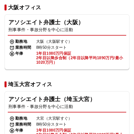
法人グループ
大阪オフィス
アソシエイト弁護士（大阪）
プライバシーポリシー
利用規約
内部通報
お役立ち
刑事事件・事故分野を中心に活動
TikTok受賞
定義集
動画集
勤務地
大阪（大阪駅すぐ）
業務時間
8時50分スタート
年俸
1年目1080万円保証
2年目以降歩合制（2年目以降平均1890万円/最小
1020万円）
埼玉大宮オフィス
アソシエイト弁護士（埼玉大宮）
刑事事件・事故分野を中心に活動
勤務地
大宮（大宮駅すぐ）
業務時間
8時50分スタート
年俸
1年目1080万円保証