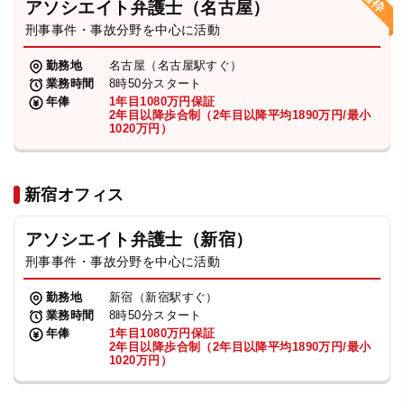
アソシエイト弁護士（名古屋）
刑事事件・事故分野を中心に活動
弁護士・税理士
勤務地
名古屋（名古屋駅すぐ）
業務時間
8時50分スタート
費用
年俸
1年目1080万円保証
2年目以降歩合制（2年目以降平均1890万円/最小
1020万円）
グループ案内
新宿オフィス
求人採用
アソシエイト弁護士（新宿）
お知らせ
刑事事件・事故分野を中心に活動
勤務地
新宿（新宿駅すぐ）
特設サイト
業務時間
8時50分スタート
年俸
1年目1080万円保証
2年目以降歩合制（2年目以降平均1890万円/最小
1020万円）
相談先情報サイト