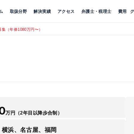
川
相続税
企業理念
丸の内
刑事事件
刑事事件
女性トラブル
代表挨拶
新宿
交通事故
交通事故
北千住
グループ概要
一般民事
相続税
相続税
横浜
出演・監修
離婚
沿革・組織
静岡
ム
取扱分野
解決実績
アクセス
弁護士・税理士
費用
集（年俸1080万円〜）
東京にて、
RECRUIT
0
万円
（2年目以降歩合制）
、横浜、名古屋、福岡