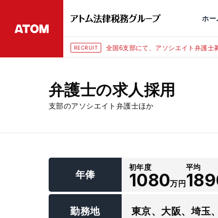
永田町
仙台
埼玉大宮
刑事事件
千葉
交通事故
市
ホー
全国6支部にて、アソシエイト弁護士募
RECRUIT
弁護士の求人採用
支部のアソシエイト弁護士ほか
初年度
平均
年俸
1080
189
万円
勤務地
東京、大阪、埼玉