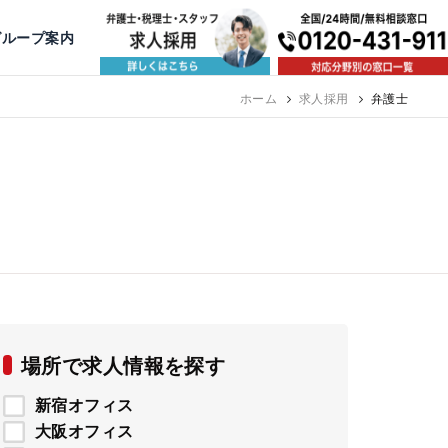
出版・寄稿
名古屋
京都
公益活動
大阪
神戸
福岡
グループ案内
相談予約スタッフ募集（月給38万以上）
ホーム
求人採用
弁護士
場所で求人情報を探す
新宿オフィス
大阪オフィス