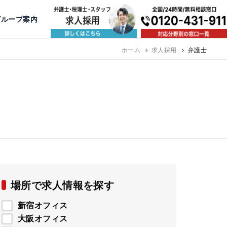
出版・寄稿
名古屋
京都
公益活動
大阪
神戸
福岡
グループ案内
相談予約スタッフ募集（月給38万以上）
ホーム
求人採用
弁護士
場所で求人情報を探す
新宿オフィス
大阪オフィス