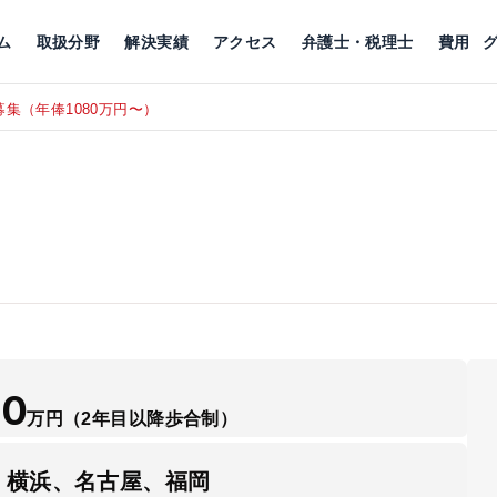
川
相続税
企業理念
丸の内
刑事事件
刑事事件
女性トラブル
代表挨拶
新宿
交通事故
交通事故
北千住
グループ概要
一般民事
相続税
相続税
横浜
出演・監修
離婚
沿革・組織
静岡
ム
取扱分野
解決実績
アクセス
弁護士・税理士
費用
集（年俸1080万円〜）
東京にて、
RECRUIT
50
万円
（2年目以降歩合制）
、横浜、名古屋、福岡