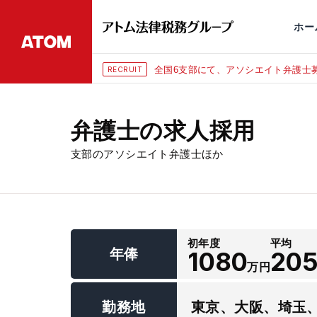
永田町
仙台
埼玉大宮
刑事事件
千葉
交通事故
市
ホー
全国6支部にて、アソシエイト弁護士募
RECRUIT
弁護士の求人採用
支部のアソシエイト弁護士ほか
初年度
平均
年俸
1080
20
万円
勤務地
東京、大阪、埼玉