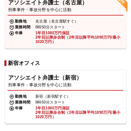
アソシエイト弁護士（名古屋）
刑事事件・事故分野を中心に活動
弁護士・税理士
勤務地
名古屋（名古屋駅すぐ）
業務時間
8時50分スタート
費用
年俸
1年目1080万円保証
2年目以降歩合制（2年目以降平均1890万円/最小
1020万円）
グループ案内
新宿オフィス
求人採用
アソシエイト弁護士（新宿）
お知らせ
刑事事件・事故分野を中心に活動
勤務地
新宿（新宿駅すぐ）
特設サイト
業務時間
8時50分スタート
年俸
1年目1080万円保証
2年目以降歩合制（2年目以降平均1890万円/最小
1020万円）
相談先情報サイト