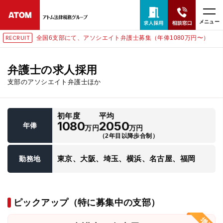
メニュー
全国6支部にて、アソシエイト弁護士募集（年俸1080万円〜）
RECRUIT
24時間365日全国対応
無料相談窓口はこちら
弁護士の求人採用
支部のアソシエイト弁護士ほか
電話・LINE・メールで相談予約受付中
初年度
平均
ホーム
1080
2050
年俸
万円
万円
（2年目以降歩合制）
取扱分野
東京、大阪、埼玉、横浜、名古屋、福岡
勤務地
解決実績
ピックアップ（特に募集中の支部）
アクセス