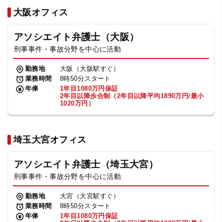
法人グループ
大阪オフィス
アソシエイト弁護士（大阪）
プライバシーポリシー
利用規約
内部通報
お役立ち
刑事事件・事故分野を中心に活動
TikTok受賞
定義集
動画集
勤務地
大阪（大阪駅すぐ）
業務時間
8時50分スタート
年俸
1年目1080万円保証
2年目以降歩合制（2年目以降平均1890万円/最小
1020万円）
埼玉大宮オフィス
アソシエイト弁護士（埼玉大宮）
刑事事件・事故分野を中心に活動
勤務地
大宮（大宮駅すぐ）
業務時間
8時50分スタート
年俸
1年目1080万円保証