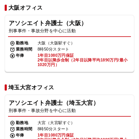
法人グループ
大阪オフィス
アソシエイト弁護士（大阪）
プライバシーポリシー
利用規約
内部通報
お役立ち
刑事事件・事故分野を中心に活動
TikTok受賞
定義集
動画集
勤務地
大阪（大阪駅すぐ）
業務時間
8時50分スタート
年俸
1年目1080万円保証
2年目以降歩合制（2年目以降平均1890万円/最小
1020万円）
埼玉大宮オフィス
アソシエイト弁護士（埼玉大宮）
刑事事件・事故分野を中心に活動
勤務地
大宮（大宮駅すぐ）
業務時間
8時50分スタート
年俸
1年目1080万円保証