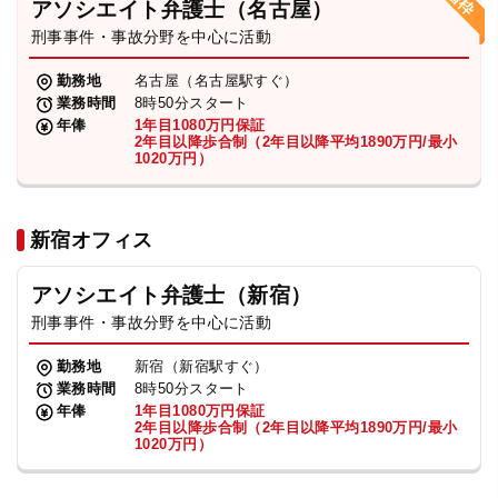
アソシエイト弁護士（名古屋）
刑事事件・事故分野を中心に活動
弁護士・税理士
勤務地
名古屋（名古屋駅すぐ）
業務時間
8時50分スタート
費用
年俸
1年目1080万円保証
2年目以降歩合制（2年目以降平均1890万円/最小
1020万円）
グループ案内
新宿オフィス
求人採用
アソシエイト弁護士（新宿）
お知らせ
刑事事件・事故分野を中心に活動
勤務地
新宿（新宿駅すぐ）
特設サイト
業務時間
8時50分スタート
年俸
1年目1080万円保証
2年目以降歩合制（2年目以降平均1890万円/最小
1020万円）
相談先情報サイト