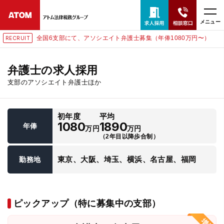
メニュー
全国6支部にて、アソシエイト弁護士募集（年俸1080万円〜）
RECRUIT
24時間365日全国対応
無料相談窓口はこちら
弁護士の求人採用
支部のアソシエイト弁護士ほか
電話・LINE・メールで相談予約受付中
初年度
平均
ホーム
1080
1890
年俸
万円
万円
（2年目以降歩合制）
取扱分野
東京、大阪、埼玉、横浜、名古屋、福岡
勤務地
解決実績
ピックアップ（特に募集中の支部）
アクセス