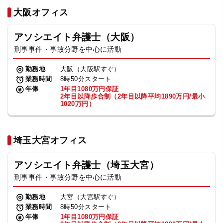
法人グループ
大阪オフィス
アソシエイト弁護士（大阪）
プライバシーポリシー
利用規約
内部通報
お役立ち
刑事事件・事故分野を中心に活動
TikTok受賞
定義集
動画集
勤務地
大阪（大阪駅すぐ）
業務時間
8時50分スタート
年俸
1年目1080万円保証
2年目以降歩合制（2年目以降平均1890万円/最小
1020万円）
埼玉大宮オフィス
アソシエイト弁護士（埼玉大宮）
刑事事件・事故分野を中心に活動
勤務地
大宮（大宮駅すぐ）
業務時間
8時50分スタート
年俸
1年目1080万円保証