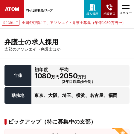
メニュー
全国6支部にて、アソシエイト弁護士募集（年俸1080万円〜）
RECRUIT
24時間365日全国対応
無料相談窓口はこちら
弁護士の求人採用
支部のアソシエイト弁護士ほか
電話・LINE・メールで相談予約受付中
初年度
平均
ホーム
1080
2050
年俸
万円
万円
（2年目以降歩合制）
取扱分野
東京、大阪、埼玉、横浜、名古屋、福岡
勤務地
解決実績
ピックアップ（特に募集中の支部）
アクセス