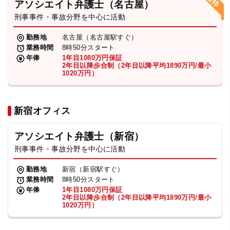
アソシエイト弁護士（名古屋）
刑事事件・事故分野を中心に活動
弁護士・税理士
勤務地
名古屋（名古屋駅すぐ）
業務時間
8時50分スタート
費用
年俸
1年目1080万円保証
2年目以降歩合制（2年目以降平均1890万円/最小
1020万円）
グループ案内
新宿オフィス
求人採用
アソシエイト弁護士（新宿）
お知らせ
刑事事件・事故分野を中心に活動
勤務地
新宿（新宿駅すぐ）
特設サイト
業務時間
8時50分スタート
年俸
1年目1080万円保証
2年目以降歩合制（2年目以降平均1890万円/最小
1020万円）
相談先情報サイト